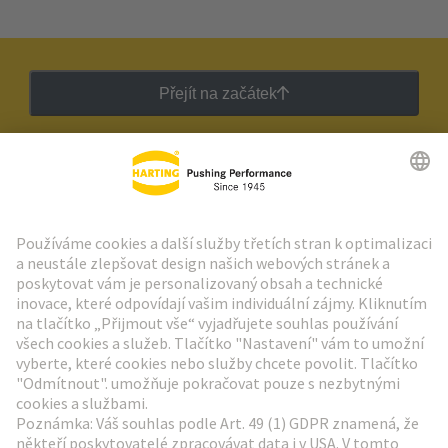
Přejít na začátek
Zpravodaj HARTING
Přejít na registraci
Social Media