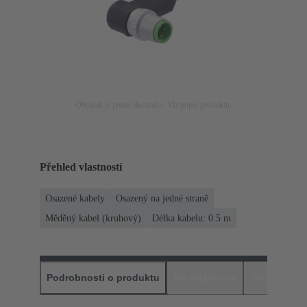
Obrázek je pouze ilustrační. Viz popis produktu.
Přehled vlastností
Osazené kabely
Osazený na jedné straně
Měděný kabel (kruhový)
Délka kabelu: 0.5 m
Podrobnosti o produktu
Ke stažení na
Odpovídajíc