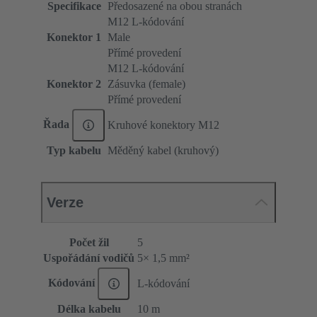
Specifikace
Předosazené na obou stranách
M12 L-kódování
Konektor 1
Male
Přímé provedení
M12 L-kódování
Konektor 2
Zásuvka (female)
Přímé provedení
Řada
Kruhové konektory M12
Typ kabelu
Měděný kabel (kruhový)
Verze
Počet žil
5
Uspořádání vodičů
5× 1,5 mm²
Kódování
L-kódování
Délka kabelu
10 m