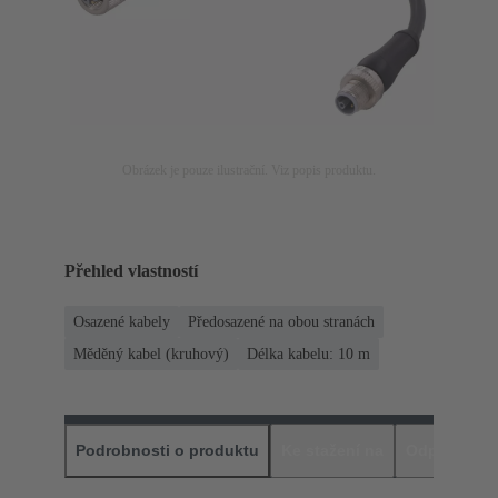
Obrázek je pouze ilustrační. Viz popis produktu.
Přehled vlastností
Osazené kabely
Předosazené na obou stranách
Měděný kabel (kruhový)
Délka kabelu: 10 m
Podrobnosti o produktu
Ke stažení na
Odpovídajíc