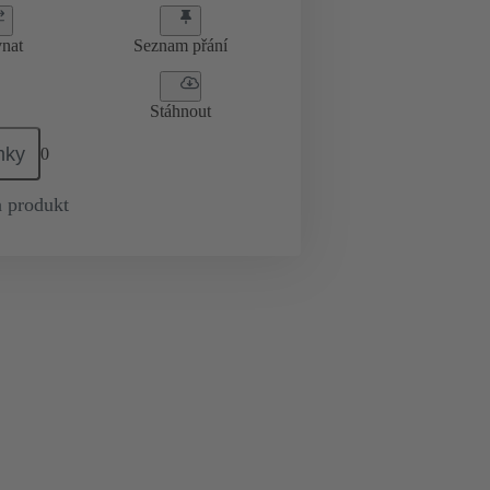
nat
Seznam přání
Stáhnout
mky
0
 produkt