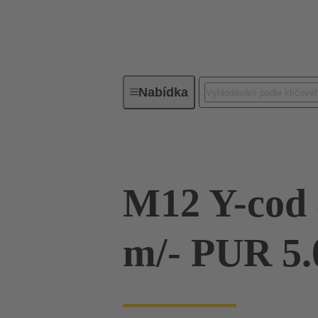
Nabídka
Osazené kabely a kabelová metráž
M12 Y-cod 8
m/- PUR 5