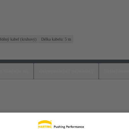
děný kabel (kruhový)
Délka kabelu: 5 m
e stažení na
Odpovídající produkty
Distributo