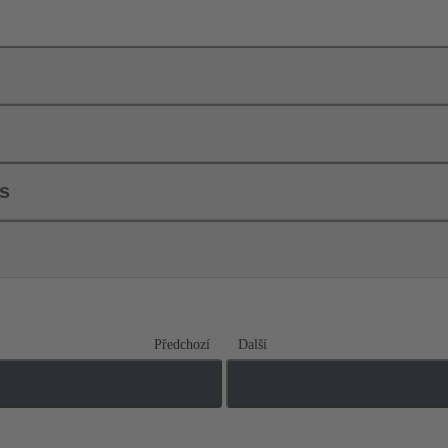
ls
Předchozí
Další