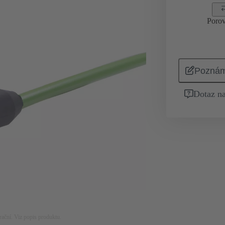
Porov
Pozná
Dotaz na
rační. Viz popis produktu.