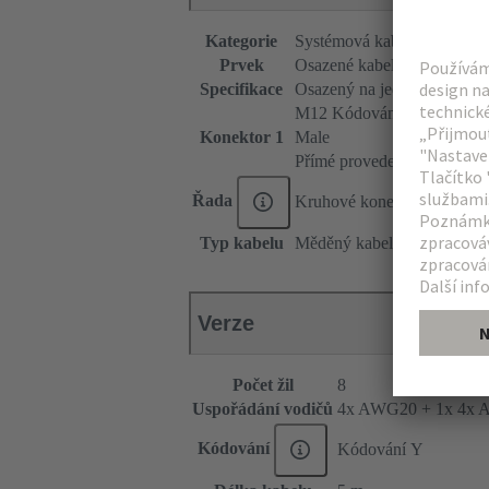
Kategorie
Systémová kabeláž
Prvek
Osazené kabely
Specifikace
Osazený na jedné straně
M12 Kódování Y
Konektor 1
Male
Přímé provedení
Řada
Kruhové konektory M12
Typ kabelu
Měděný kabel (kruhový)
Verze
Počet žil
8
Uspořádání vodičů
4x AWG20 + 1x 4x
Kódování
Kódování Y