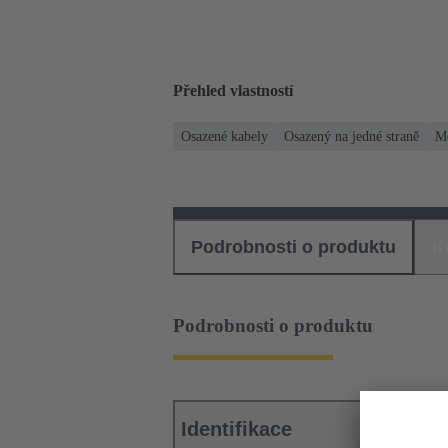
Přehled vlastností
Osazené kabely
Osazený na jedné straně
Mě
Podrobnosti o produktu
K
Podrobnosti o produktu
Identifikace