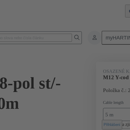
myHARTI
Data
Produkty
Kruhové konektory Systémová kabeláž
M1
OSAZENÉ K
-pol st/-
M12 Y-cod 
Položka č.: 
.0m
Cable length
5 m
a zji
Přihlášení