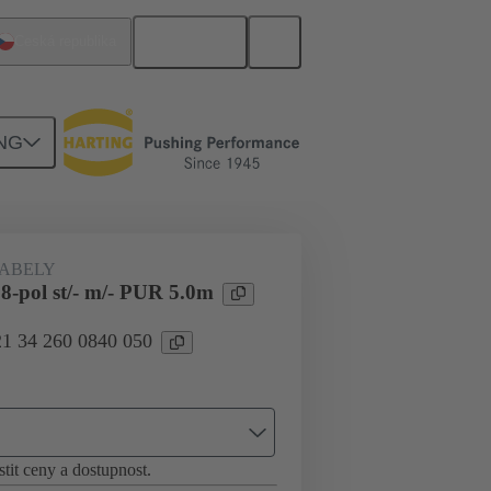
Čeština
Česká republika
NG
2
21 34 260 0840 050
ABELY
8-pol st/- m/- PUR 5.0m
21 34 260 0840 050
stit ceny a dostupnost.