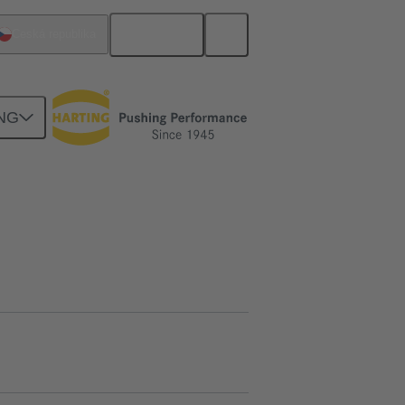
Čeština
Česká republika
NG
y
11 30 000 9961
Dotaz na produkt