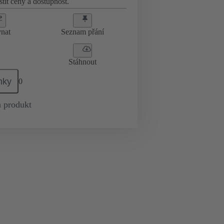
stit ceny a dostupnost.
nat
Seznam přání
Stáhnout
mky
0
 produkt