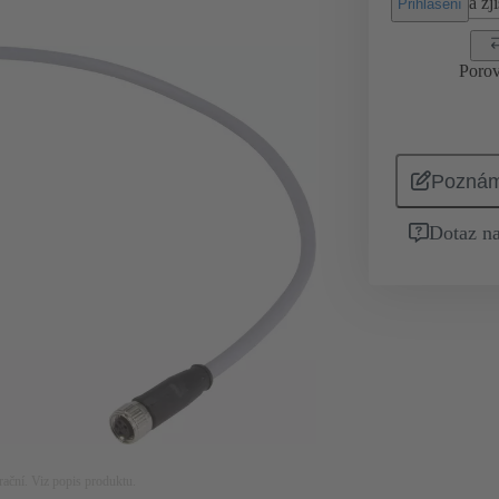
a zji
Přihlášení
Porov
Pozná
Dotaz na
rační. Viz popis produktu.