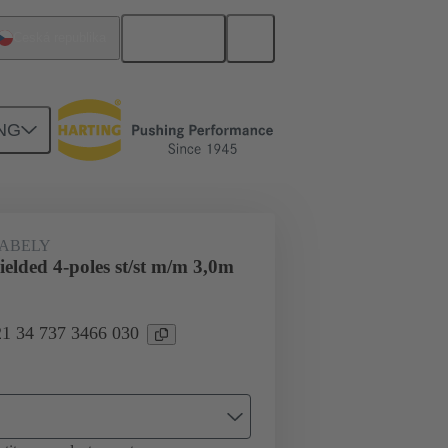
Čeština
Česká republika
NG
áž
M8
21 34 737 3466 030
ABELY
elded 4-poles st/st m/m 3,0m
21 34 737 3466 030