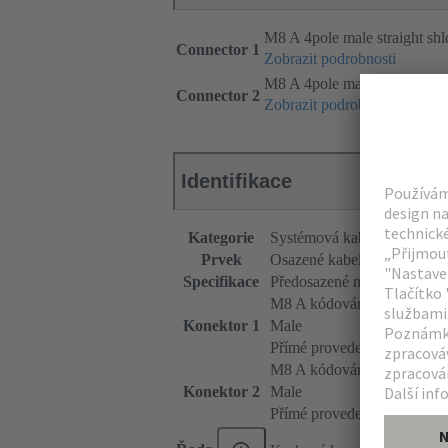
M8 A 4pole male straight sh
Connector 1
Zobrazit podrobnosti
M8 A 4pole male straight sh
Connector 2
Zobrazit podrobnosti
Identifikace
Kategorie
Systémová kabeláž
Prvek
Osazené kabely
Specifikace
Předosazené na obou straná
M8 A kódování
Konektor 1
Male
Přímé provedení
M8 A kódování
Konektor 2
Male
Přímé provedení