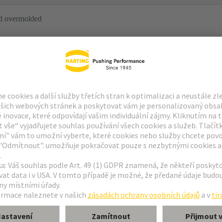
ld overmolded
ld overmolded
ch