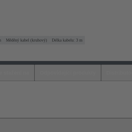
h
Měděný kabel (kruhový)
Délka kabelu: 3 m
e stažení na
Odpovídající produkty
Distributo