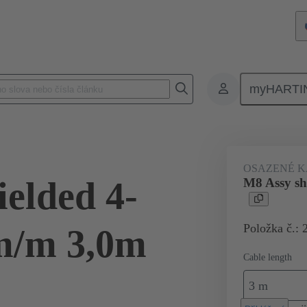
myHARTI
Napájení a signál
Produkty
Kruhové konektory Systémová kabel
OSAZENÉ K
ielded 4-
M8 Assy shi
Položka č.: 
 m/m 3,0m
Cable length
3 m