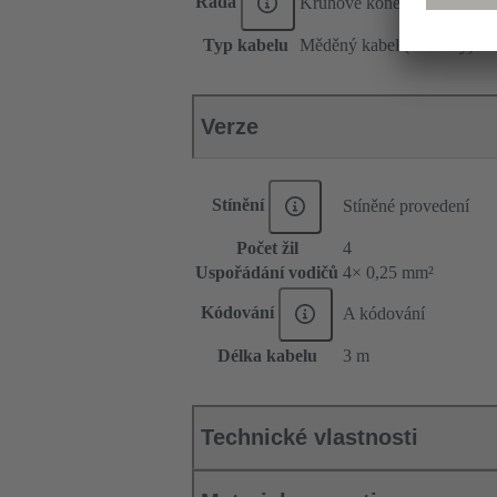
Řada
Kruhové konektory M8
Typ kabelu
Měděný kabel (kruhový)
Verze
Stínění
Stíněné provedení
Počet žil
4
Uspořádání vodičů
4× 0,25 mm²
Kódování
A kódování
Délka kabelu
3 m
Technické vlastnosti