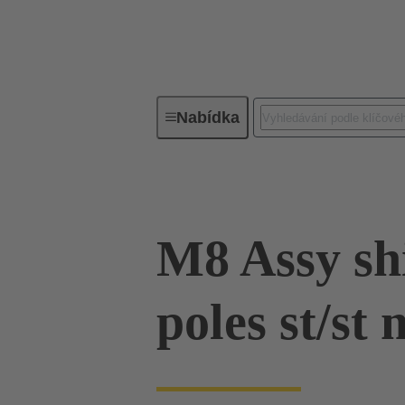
Nabídka
Osazené kabely a kabelová metráž
M8 Assy sh
poles st/st