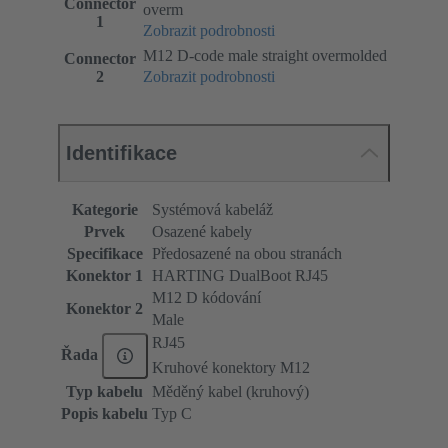
Connector
overm
1
Zobrazit podrobnosti
M12 D-code male straight overmolded
Connector
2
Zobrazit podrobnosti
Identifikace
Kategorie
Systémová kabeláž
Prvek
Osazené kabely
Specifikace
Předosazené na obou stranách
Konektor 1
HARTING DualBoot RJ45
M12 D kódování
Konektor 2
Male
RJ45
Řada
Kruhové konektory M12
Typ kabelu
Měděný kabel (kruhový)
Popis kabelu
Typ C