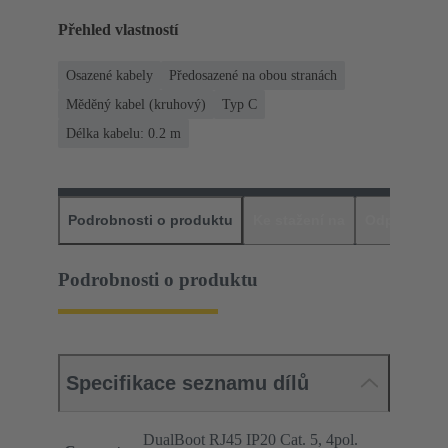
Přehled vlastností
Osazené kabely
Předosazené na obou stranách
Měděný kabel (kruhový)
Typ C
Délka kabelu: 0.2 m
Podrobnosti o produktu
Ke stažení na
Odpovídajíc
Podrobnosti o produktu
Specifikace seznamu dílů
DualBoot RJ45 IP20 Cat. 5, 4pol.