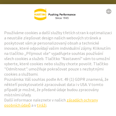
Zpravodaj HARTING
Přejít na registraci
Social Media
Čeština
Česká republika