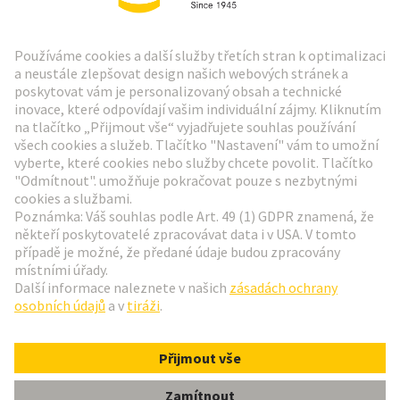
Zpravodaj HARTING
Přejít na registraci
Social Media
Čeština
Česká republika
© Technologická skupina HARTING