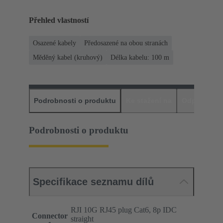
Přehled vlastností
Osazené kabely
Předosazené na obou stranách
Měděný kabel (kruhový)
Délka kabelu: 100 m
Podrobnosti o produktu
Ke stažení na
Odpovídajíc
Podrobnosti o produktu
Specifikace seznamu dílů
RJI 10G RJ45 plug Cat6, 8p IDC
Connector
straight