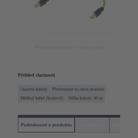
Obrázek je pouze ilustrační. Viz popis produktu.
Přehled vlastností
Osazené kabely
Předosazené na obou stranách
Měděný kabel (kruhový)
Délka kabelu: 40 m
Podrobnosti o produktu
Ke stažení na
Odpovídajíc