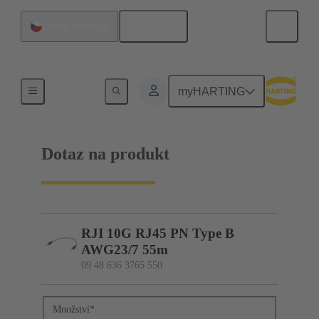
Čeština
Česká republika
09 48 636 3765 550
myHARTING
Dotaz na produkt
RJI 10G RJ45 PN Type B
AWG23/7 55m
09 48 636 3765 550
Množství
*