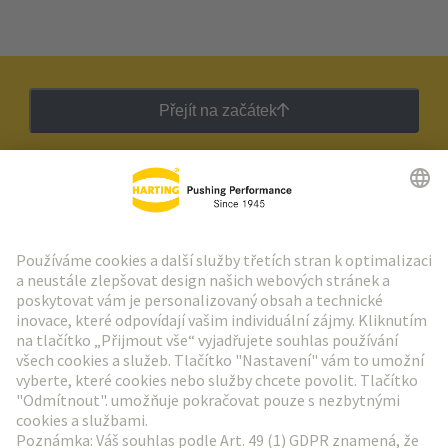
Přejít na začátek
Zpravodaj HARTING
Přejít na registraci
Social Media