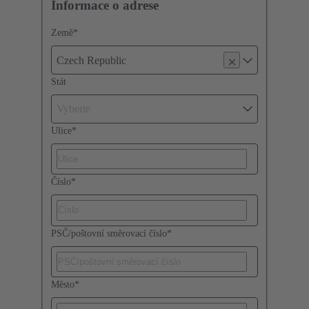
Informace o adrese
Země
*
Czech Republic
Stát
Vyberte
Ulice
*
Číslo
*
PSČ/poštovní směrovací číslo
*
Město
*