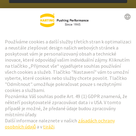
Zpravodaj HARTING
Přejít na registraci
Social Media
Čeština
Česká republika