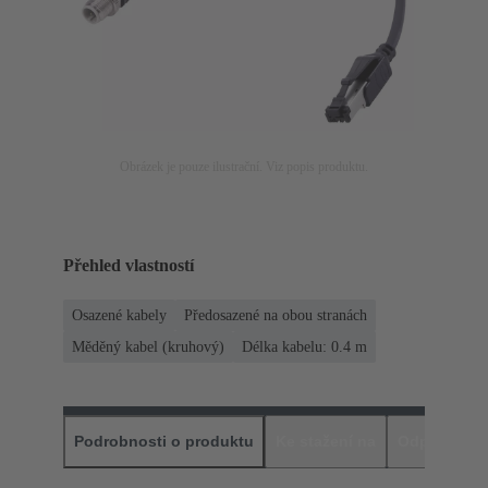
Obrázek je pouze ilustrační. Viz popis produktu.
Přehled vlastností
Osazené kabely
Předosazené na obou stranách
Měděný kabel (kruhový)
Délka kabelu: 0.4 m
Podrobnosti o produktu
Ke stažení na
Odpovídajíc