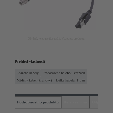
Obrázek je pouze ilustrační. Viz popis produktu.
Přehled vlastností
Osazené kabely
Předosazené na obou stranách
Měděný kabel (kruhový)
Délka kabelu: 1.5 m
Podrobnosti o produktu
Ke stažení na
Odpovídajíc