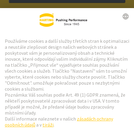
Zpravodaj HARTING
Přejít na registraci
Social Media
Čeština
Česká republika