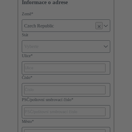
Informace o adrese
Země
*
Czech Republic
Stát
Vyberte
Ulice
*
Číslo
*
PSČ/poštovní směrovací číslo
*
Město
*