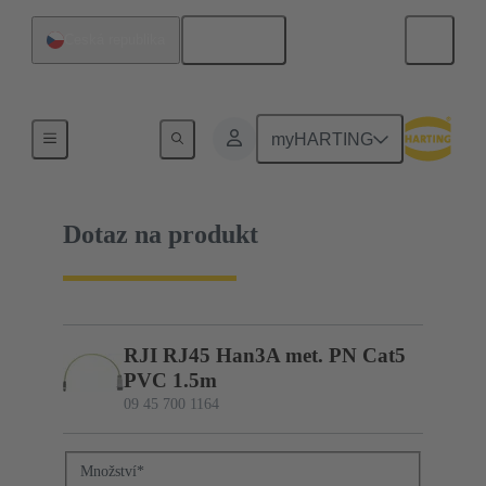
Čeština
Česká republika
09 45 700 1164
myHARTING
Dotaz na produkt
RJI RJ45 Han3A met. PN Cat5
PVC 1.5m
09 45 700 1164
Množství
*