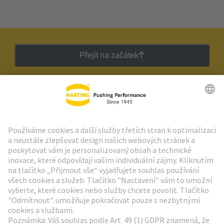
Přejít na začátek
Zpravodaj HARTING
Přejít na registraci
Social Media