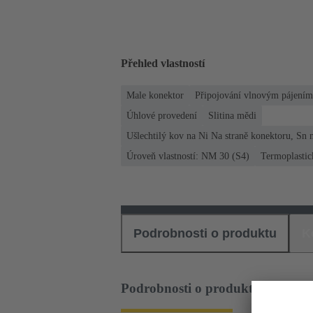
Přehled vlastností
Male konektor
Připojování vlnovým pájením
Úhlové provedení
Slitina mědi
Ušlechtilý kov na Ni Na straně konektoru, Sn n
Úroveň vlastností: NM 30 (S4)
Termoplastic
Podrobnosti o produktu
K
Podrobnosti o produktu