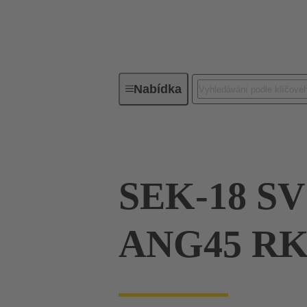
Nabídka
Řada
Produkty
09 18 516
SEK-18 S
ANG45 RK