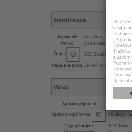
Identifikace
Kategorie
Konektory
Prvek
Male konektor
Řada
SEK Standardní
Popis kontaktu
Úhlové provedení
Verze
Způsob připojení
Připojování 
Způsob zajišťování
S krátkými p
Typ připojení
PCB deska–k