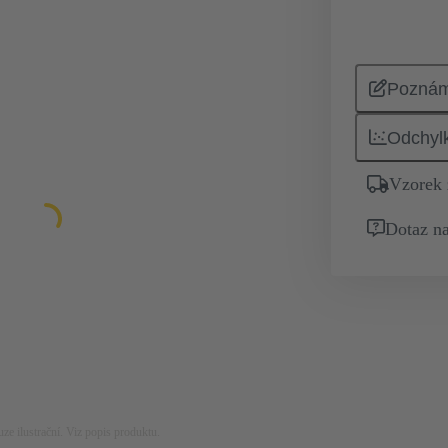
Pozná
Odchyl
Vzorek
Dotaz na
ze ilustrační. Viz popis produktu.