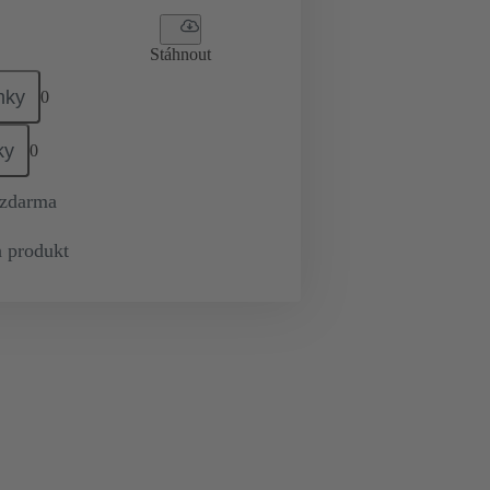
Stáhnout
mky
0
ky
0
 zdarma
 produkt