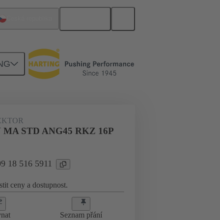
Čeština
Česká republika
NG
EKTOR
V MA STD ANG45 RKZ 16P
09 18 516 5911
stit ceny a dostupnost.
nat
Seznam přání