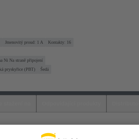
Jmenovitý proud: ‌1 A
Kontakty: 16
a Ni Na straně připojení
ká pryskyřice (PBT)
Šedá
e stažení na
Odpovídající produkty
Distributo