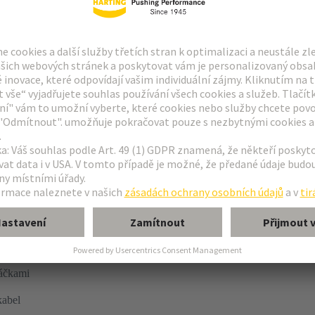
vlnovým pájením
áčkami
abel