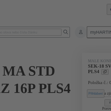
myHARTI
 5911
MALE KON
V MA STD
SEK-18 S
PLS4
Položka č.: 
Z 16P PLS4
a zji
Přihlášení
Porov