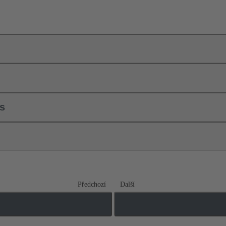
ls
Předchozí
Další