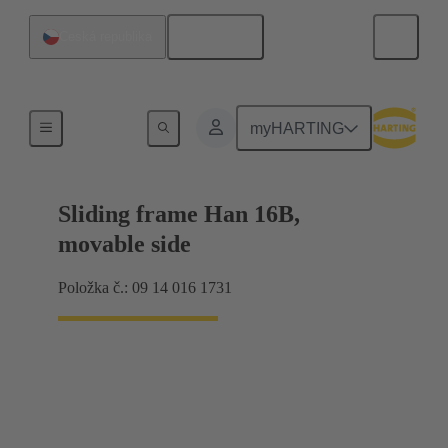
Čeština
Česká republika
Zásuvný rám
myHARTING
Sliding frame Han 16B,
movable side
Položka č.: 09 14 016 1731