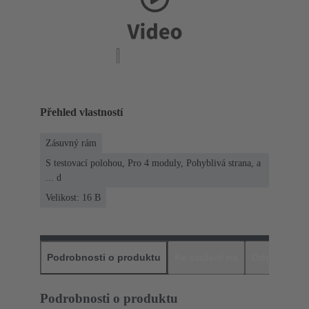
Přehled vlastností
Zásuvný rám
S testovací polohou, Pro 4 moduly, Pohyblivá strana, a
... d
Velikost: 16 B
Podrobnosti o produktu
Ke stažení na
Odpovídajíc
Podrobnosti o produktu