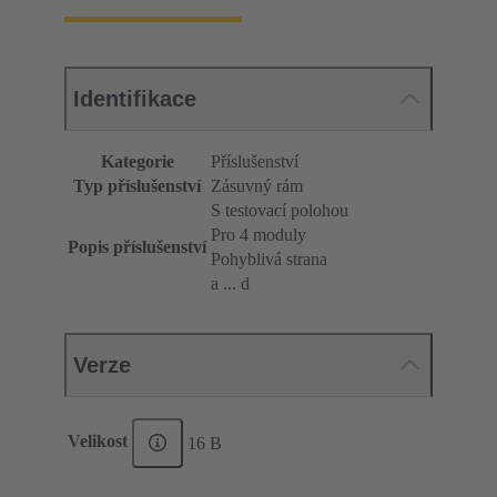
Identifikace
Kategorie
Příslušenství
Typ příslušenství
Zásuvný rám
S testovací polohou
Pro 4 moduly
Popis příslušenství
Pohyblivá strana
a ... d
Verze
Velikost
16 B