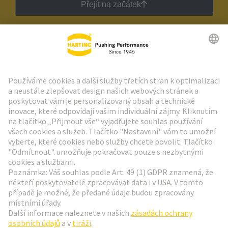
Přejít na začátek
Zpravodaj HARTING
Přejít na registraci
Social Media
Čeština
Česká republika