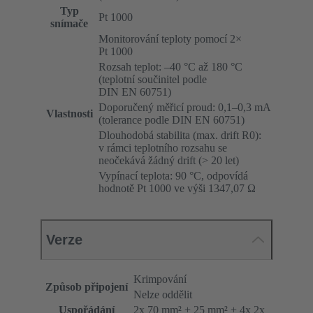
Typ
Pt 1000
snímače
Monitorování teploty pomocí 2×
Pt 1000
Rozsah teplot: –40 °C až 180 °C
(teplotní součinitel podle
DIN EN 60751)
Doporučený měřicí proud: 0,1–0,3 mA
Vlastnosti
(tolerance podle DIN EN 60751)
Dlouhodobá stabilita (max. drift R0):
v rámci teplotního rozsahu se
neočekává žádný drift (> 20 let)
Vypínací teplota: 90 °C, odpovídá
hodnotě Pt 1000 ve výši 1347,07 Ω
Verze
Krimpování
Způsob připojení
Nelze oddělit
Uspořádání
2x 70 mm² + 25 mm² + 4x 2x