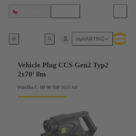
Čeština
Česká republika
Nabíjecí kabel
myHARTING
Vehicle Plug CCS Gen2 Typ2
2x70² 8m
Položka č.: 08 96 308 1611 A0