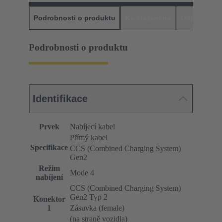
Podrobnosti o produktu
Ke stažení na
Odpovídajíc
Podrobnosti o produktu
Identifikace
Prvek
Nabíjecí kabel
Přímý kabel
Specifikace
CCS (Combined Charging System)
Gen2
Režim
Mode 4
nabíjení
CCS (Combined Charging System)
Gen2 Typ 2
Konektor
1
Zásuvka (female)
(na straně vozidla)