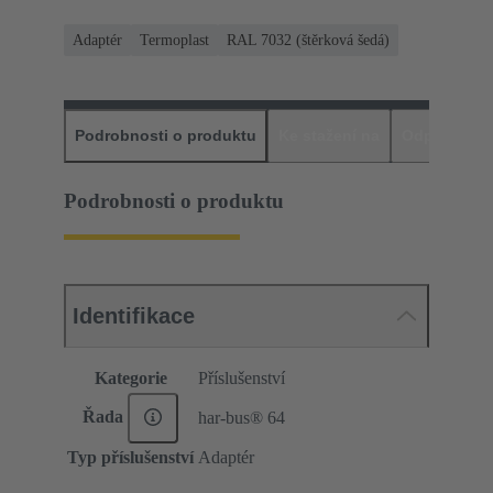
Adaptér
Termoplast
RAL 7032 (štěrková šedá)
Podrobnosti o produktu
Ke stažení na
Odpovídajíc
Podrobnosti o produktu
Identifikace
Kategorie
Příslušenství
Řada
har-bus® 64
Typ příslušenství
Adaptér