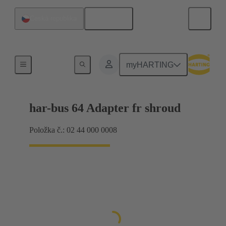
Čeština
Česká republika
Připojení základní desky k dceřiné kartě
myHARTING
har-bus 64 Adapter fr shroud
Položka č.: 02 44 000 0008