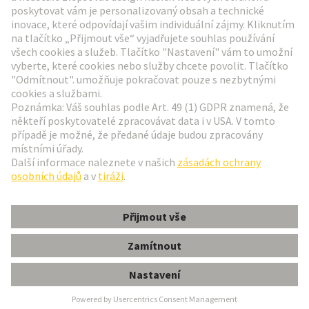
Přejít na registraci
Social Media
Čeština
Česká republika
© Technologická skupina HARTING
Nastavení souborů cookie
otisk
Zásady ochrany osobních údajů
Podmínky používání
Informace pro zákazníky
har-bus 64 Adapter fr shroud