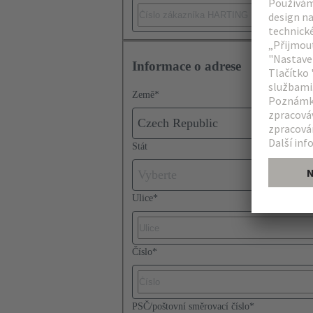
Informace o adrese
Země
*
Czech Republic
Stát
Vyberte
Ulice
*
Číslo
*
PSČ/poštovní směrovací číslo
*