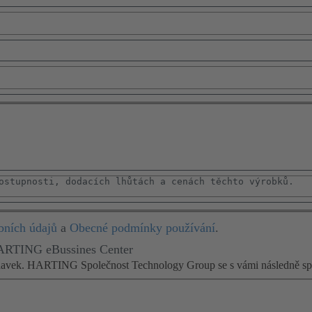
bních údajů
a
Obecné podmínky používání
.
HARTING eBussines Center
adavek. HARTING Společnost Technology Group se s vámi následně spo