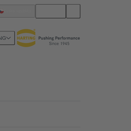
Čeština
Česká republika
NG
dukt