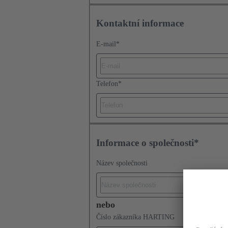
Kontaktní informace
E-mail
*
Telefon
*
Informace o společnosti*
Název společnosti
nebo
Číslo zákazníka HARTING