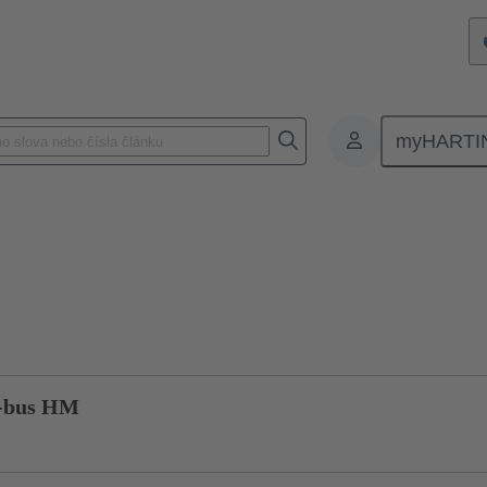
myHARTI
n
Nástroj pro 2mm har.bus HM
17 99 000 0021
Dotaz na pro
r-bus HM