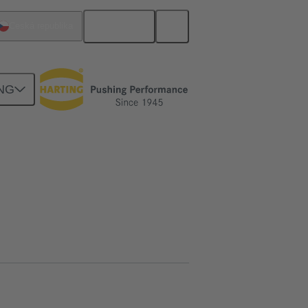
Čeština
Česká republika
NG
ní desky k dceřiné kartě