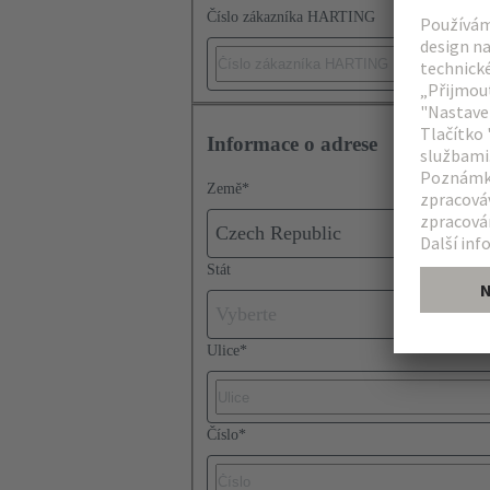
Číslo zákazníka HARTING
Informace o adrese
Země
*
Czech Republic
Stát
Vyberte
Ulice
*
Číslo
*