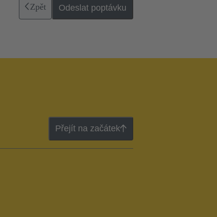
Zpět
Odeslat poptávku
Přejít na začátek