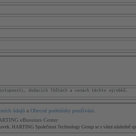
bních údajů
a
Obecné podmínky používání
.
HARTING eBussines Center
adavek. HARTING Společnost Technology Group se s vámi následně spo