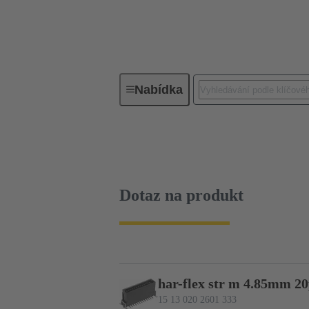
Nabídka
Konektivita pro zařízení
PCB k
15 13 020 2601 333
Dotaz na produk
Dotaz na produkt
har-flex str m 4.85mm 2
15 13 020 2601 333