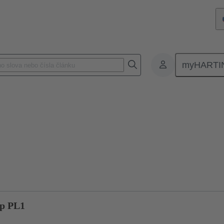
myHARTI
onektory
Board to board konektory
Produkty
Připojení základ
t
0p PL1