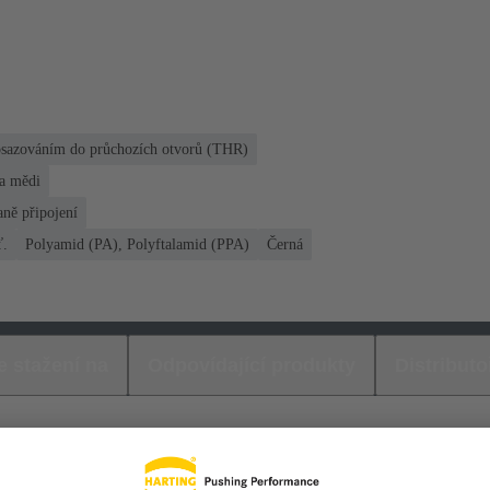
 osazováním do průchozích otvorů (THR)
na mědi
aně připojení
ť.
Polyamid (PA), Polyftalamid (PPA)
Černá
e stažení na
Odpovídající produkty
Distributo