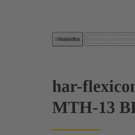
Nabídka
Řada
Produkty
14 12 131
har-flexico
MTH-13 B