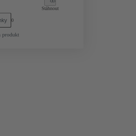
Stáhnout
mky
0
 produkt