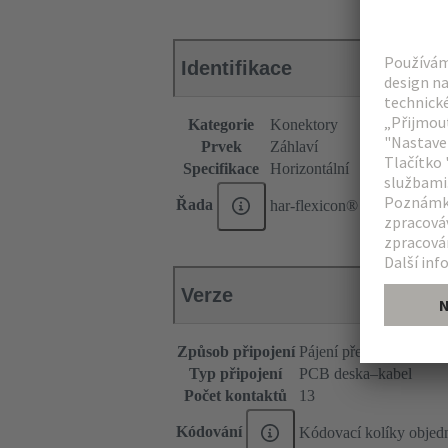
Identifikace
Kategorie
Konektory
Prvek
Záhlaví
Specifikace
Horizontální
Řada
har-flexicon®
Verze
Způsob připojení
Pájení přetavením s o
Typ připojení
PCB deska–kabel
Počet kontaktů
13
Kódování
Kódovací kolíky objedn