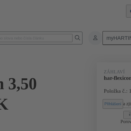
myHARTI
 4002 000
ZÁHLAVÍ
n 3,50
har-flexic
Položka č.: 
K
a zji
Přihlášení
Porov