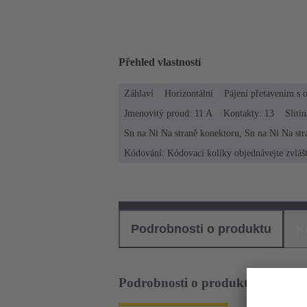
Přehled vlastností
Záhlaví
Horizontální
Pájení přetavením s
Jmenovitý proud: ‌11 A
Kontakty: 13
Sliti
Sn na Ni Na straně konektoru, Sn na Ni Na str
Kódování: Kódovací kolíky objednávejte zvláš
Podrobnosti o produktu
K
Podrobnosti o produktu