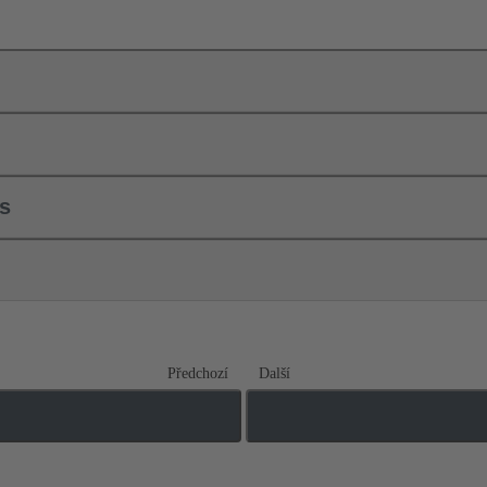
ls
Předchozí
Další