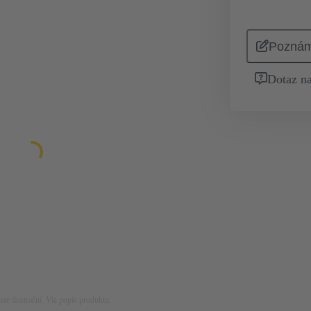
Pozná
Dotaz na
ze ilustrační. Viz popis produktu.