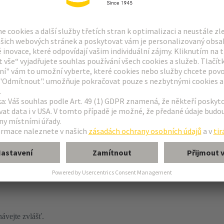
sazováním do průchozích otvorů (THR)
ávejte zvlášť.