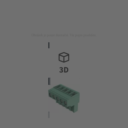
Obrázek je pouze ilustrační. Viz popis produktu.