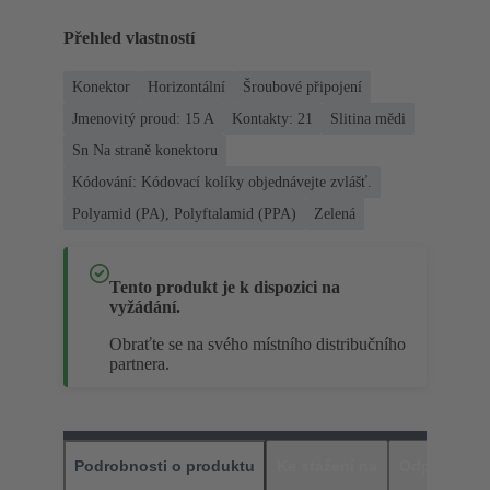
Přehled vlastností
Konektor
Horizontální
Šroubové připojení
Jmenovitý proud: ‌15 A
Kontakty: 21
Slitina mědi
Sn Na straně konektoru
Kódování: Kódovací kolíky objednávejte zvlášť.
Polyamid (PA), Polyftalamid (PPA)
Zelená
Tento produkt je k dispozici na
vyžádání.
Obraťte se na svého místního distribučního
partnera.
Podrobnosti o produktu
Ke stažení na
Odpovídajíc