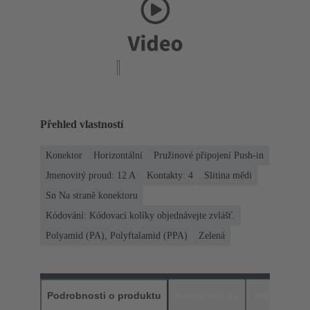
Přehled vlastností
Konektor
Horizontální
Pružinové připojení Push-in
Jmenovitý proud: ‌12 A
Kontakty: 4
Slitina mědi
Sn Na straně konektoru
Kódování: Kódovací kolíky objednávejte zvlášť.
Polyamid (PA), Polyftalamid (PPA)
Zelená
Podrobnosti o produktu
Ke stažení na
Odpovídajíc