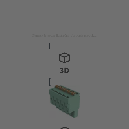
Obrázek je pouze ilustrační. Viz popis produktu.