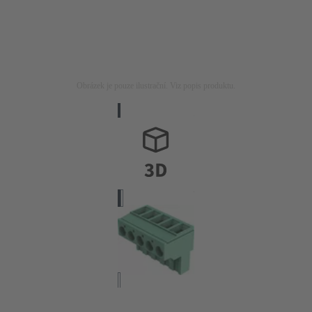
Obrázek je pouze ilustrační. Viz popis produktu.