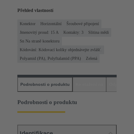
Přehled vlastností
Konektor
Horizontální
Šroubové připojení
Jmenovitý proud: ‌15 A
Kontakty: 3
Slitina mědi
Sn Na straně konektoru
Kódování: Kódovací kolíky objednávejte zvlášť.
Polyamid (PA), Polyftalamid (PPA)
Zelená
Podrobnosti o produktu
Ke stažení na
Odpovídajíc
Podrobnosti o produktu
Identifikace