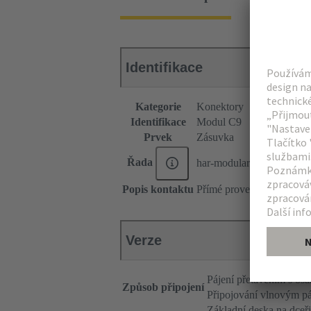
Identifikace
Kategorie
Konektory
Identifikace
Modul C9
Prvek
Zásuvka
Řada
har-modular®
Popis kontaktu
Přímé provedení
Verze
Pájení přetavením s os
Způsob připojení
Připojování vlnovým p
Základní deska na dceř