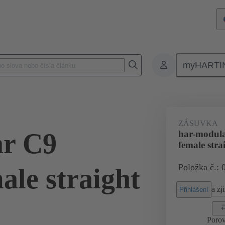
myHARTI
onektory
Board to board konektory
Produkty
Připojení základ
ZÁSUVKA
ar C9
har-modul
female stra
Položka č.: 
ale straight
a zji
Přihlášení
Porov