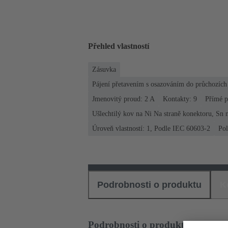
Přehled vlastností
Zásuvka
Pájení přetavením s osazováním do průchozíc
Jmenovitý proud: ‌2 A
Kontakty: 9
Přímé p
Ušlechtilý kov na Ni Na straně konektoru, Sn n
Úroveň vlastností: 1, Podle IEC 60603-2
Po
Podrobnosti o produktu
K
Podrobnosti o produktu