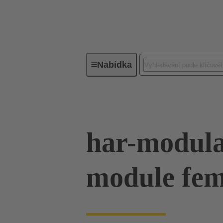
Nabídka
Konektivita pro zařízení
PCB k
har-modul
module fem