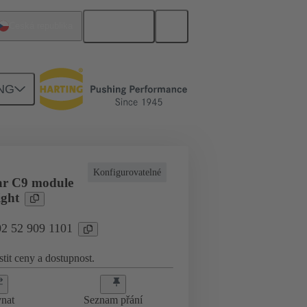
Čeština
Česká republika
NG
ní desky k dceřiné kartě
02 52 909 1101
Konfigurovatelné
ar C9 module
ight
02 52 909 1101
stit ceny a dostupnost.
nat
Seznam přání