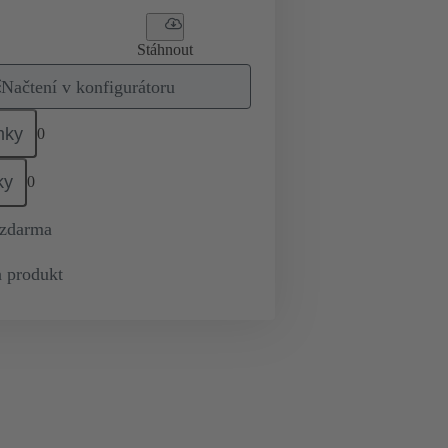
Stáhnout
Načtení v konfigurátoru
mky
0
ky
0
 zdarma
 produkt