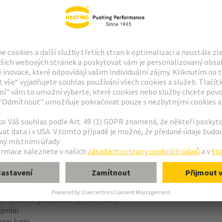
azováním do průchozích otvorů (THR)
ájením
inou kartu