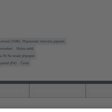
h otvorů (THR), Připojování vlnovým pájením
rovedení
Slitina mědi
a Ni Na straně připojení
lyamid (PA)
Černá
e stažení na
Odpovídající produkty
Distributo