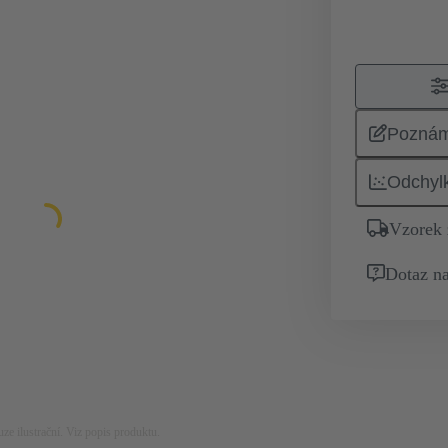
Pozná
Odchyl
Vzorek
Dotaz na
ze ilustrační. Viz popis produktu.