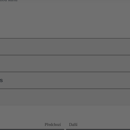
ls
Předchozí
Další