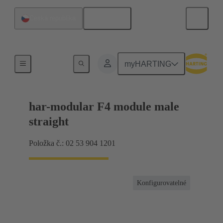
Čeština
Česká republika
Produkty
myHARTING
har-modular F4 module male
straight
Položka č.: 02 53 904 1201
Konfigurovatelné