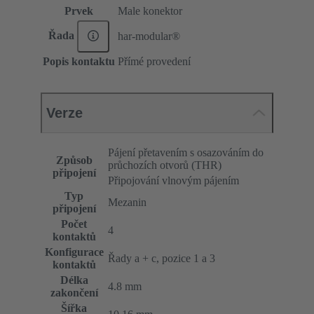
Prvek
Male konektor
Řada
har-modular®
Popis kontaktu
Přímé provedení
Verze
Pájení přetavením s osazováním do
Způsob
průchozích otvorů (THR)
připojení
Připojování vlnovým pájením
Typ
Mezanin
připojení
Počet
4
kontaktů
Konfigurace
Řady a + c, pozice 1 a 3
kontaktů
Délka
4.8 mm
zakončení
Šířka