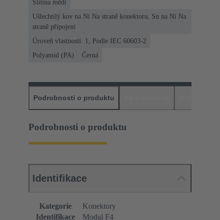
Slitina mědi
Ušlechtilý kov na Ni Na straně konektoru, Sn na Ni Na
straně připojení
Úroveň vlastností: 1, Podle IEC 60603-2
Polyamid (PA)
Černá
Podrobnosti o produktu
Ke stažení na
Odpovídajíc
Podrobnosti o produktu
Identifikace
Kategorie
Konektory
Identifikace
Modul F4