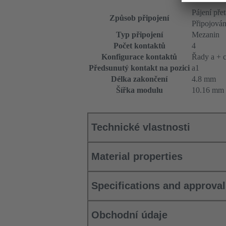
Pájení př
Způsob připojení
Připojová
Typ připojení
Mezanin
Počet kontaktů
4
Konfigurace kontaktů
Řady a + c
Předsunutý kontakt na pozici
a1
Délka zakončení
4.8 mm
Šířka modulu
10.16 mm
Technické vlastnosti
Material properties
Specifications and approva
Obchodní údaje