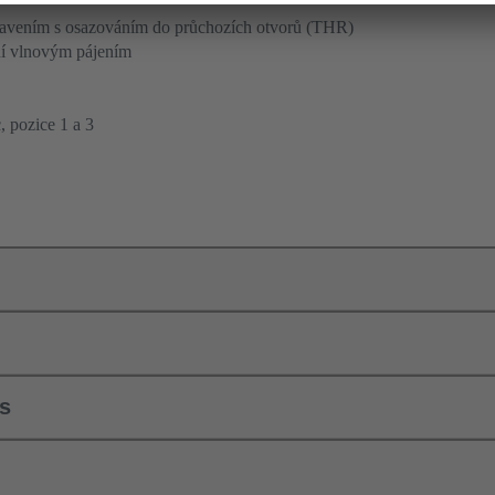
etavením s osazováním do průchozích otvorů (THR)
ní vlnovým pájením
, pozice 1 a 3
ls