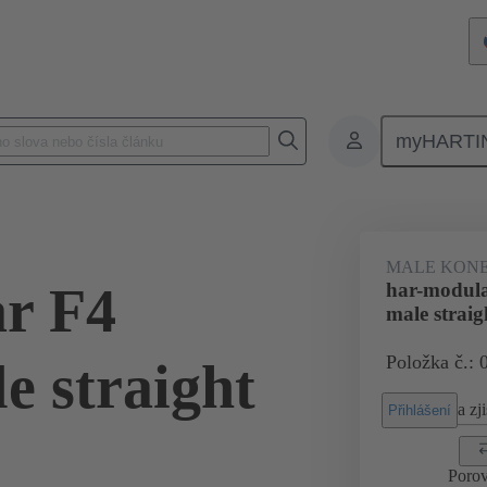
myHARTI
 1202
MALE KON
r F4
har-modul
male straig
Položka č.: 
e straight
a zji
Přihlášení
Porov