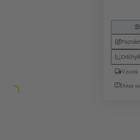
Pozná
Odchyl
Vzorek
Dotaz na