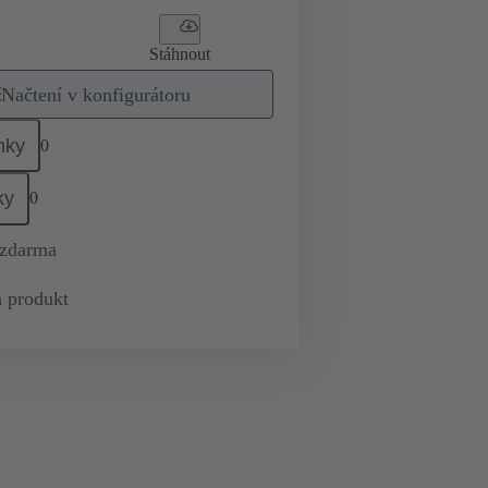
Stáhnout
Načtení v konfigurátoru
mky
0
ky
0
 zdarma
 produkt