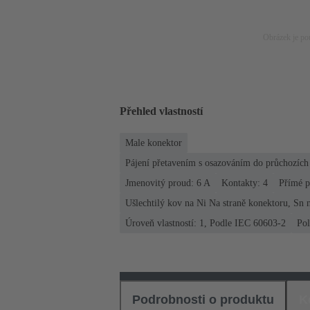
Obrázek je pou
Přehled vlastností
Male konektor
Pájení přetavením s osazováním do průchozíc
Jmenovitý proud: ‌6 A
Kontakty: 4
Přímé p
Ušlechtilý kov na Ni Na straně konektoru, Sn n
Úroveň vlastností: 1, Podle IEC 60603-2
Po
Podrobnosti o produktu
K