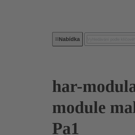
Nabídka
Řada
Produkty
02 53 904
har-modula
module mal
Pa1