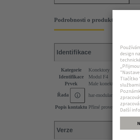
Podrobnosti o produktu
Identifikace
Kategorie
Konektory
Identifikace
Modul F4
Prvek
Male konektor
Řada
har-modular®
Popis kontaktu
Přímé provedení
Verze