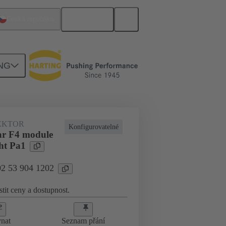
Čeština
Česká republika
NG
EKTOR
Konfigurovatelné
ar F4 module
ht Pa1
02 53 904 1202
stit ceny a dostupnost.
nat
Seznam přání