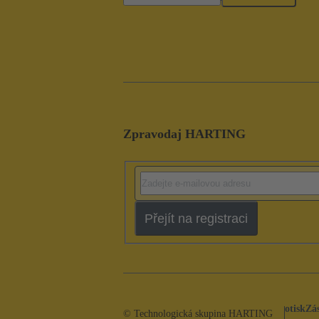
Zpravodaj HARTING
Přejít na registraci
otisk
Zá
© Technologická skupina HARTING