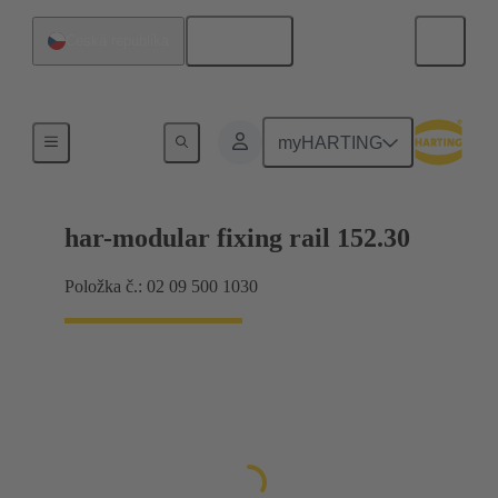
Čeština
Česká republika
Připojení základní desky k dceřiné kartě
myHARTING
har-modular fixing rail 152.30
Položka č.: 02 09 500 1030