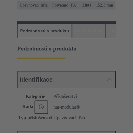
Upevňovací lišta
Polyamid (PA)
Žlutá
152.3 mm
Podrobnosti o produktu
Ke stažení na
Odpovídajíc
Podrobnosti o produktu
Identifikace
Kategorie
Příslušenství
Řada
har-modular®
Typ příslušenství
Upevňovací lišta