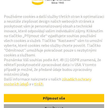
Zpravodaj HARTING
Přejít na registraci
Social Media
Čeština
Česká republika
© Technologická skupina HARTING