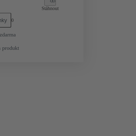
Stáhnout
mky
0
 zdarma
 produkt