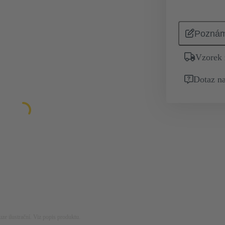
Pozná
Vzorek
Dotaz na
ze ilustrační. Viz popis produktu.