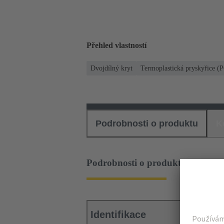
Přehled vlastností
Dvojdílný kryt
Termoplastická pryskyřice (
Podrobnosti o produktu
K
Podrobnosti o produktu
Identifikace