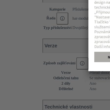
Kategorie
Příslušenství
Řada
har-modular®
Typ příslušenství
Dvojdílný kryt
Verze
Způsob zajišťování
Zajišťovací 
Verze
Přívod shora 
Odlehčení tahu
Se stahovac
2 díly
Ano
Dělitelné
Ano
Technické vlastnosti