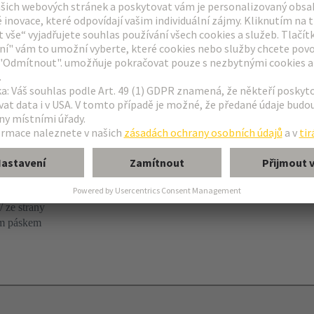
páčka
/ ze strany
ím páskem