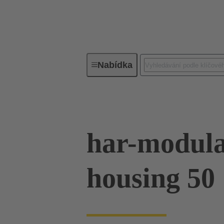
Nabídka
Řada
Produkty
02 09 500
har-modula
housing 50 