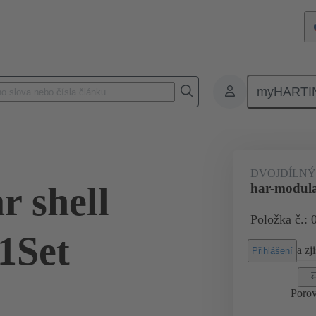
myHARTI
 2050 200
DVOJDÍLNÝ
r shell
har-modula
Položka č.: 
1Set
a zji
Přihlášení
Porov