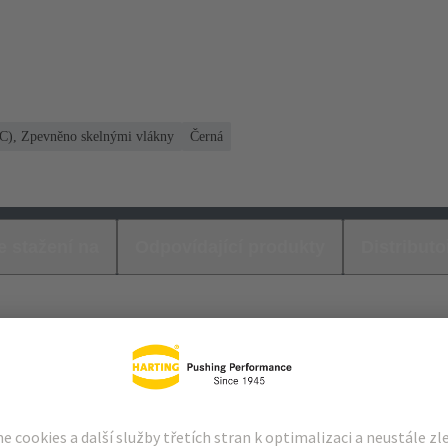
PC), Zpevněno skelnými vlákny
Černá
e stažení na
Odpovídající produkty
Distributo