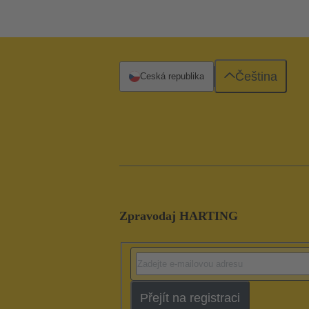
Čeština
Česká republika
Zpravodaj HARTING
Přejít na registraci