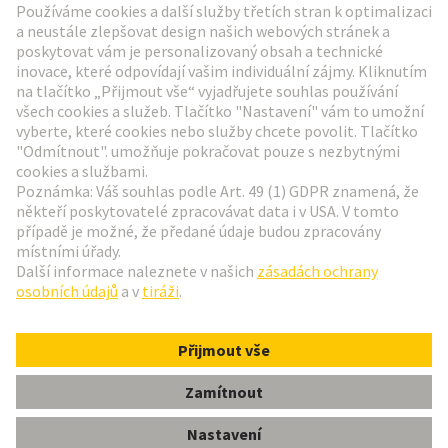
Přejít na registraci
Social Media
Čeština
Česká republika
© Technologická skupina HARTING
Nastavení souborů cookie
otisk
Zásady ochrany osobních údajů
Podmínky používání
Informace pro zákazníky