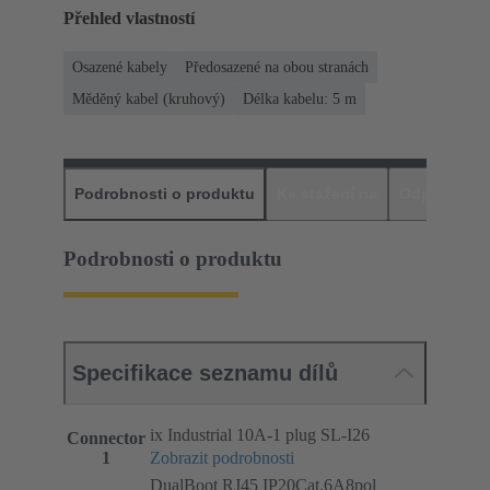
Přehled vlastností
Osazené kabely
Předosazené na obou stranách
Měděný kabel (kruhový)
Délka kabelu: 5 m
Podrobnosti o produktu
Ke stažení na
Odpovídajíc
Podrobnosti o produktu
Specifikace seznamu dílů
ix Industrial 10A-1 plug SL-I26
Connector
1
Zobrazit podrobnosti
DualBoot RJ45 IP20Cat.6A8pol