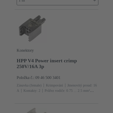
1 m
Konektory
HPP V4 Power insert crimp
250V/16A 3p
Položka č.: 09 46 500 3401
Zásuvka (female)
Krimpování
Jmenovitý proud: ‌16
A
Kontakty: 2
Průřez vodiče: 0.75 ... 2.5 mm²
Laněný