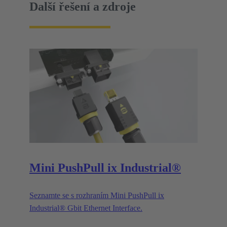
Další řešení a zdroje
Mini PushPull ix Industrial®
Seznamte se s rozhraním Mini PushPull ix
Industrial® Gbit Ethernet Interface.