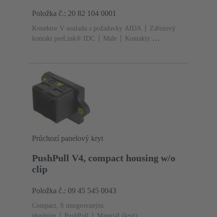
Položka č.: 20 82 104 0001
Konektor V souladu s požadavky AIDA
Zářezový
kontakt preLink® IDC
Male
Kontakty:
8
Materiál: Zinkový tlakový
odlitek
Niklováno
Stupeň krytí: IP65, IP67
Průchozí panelový kryt
PushPull V4, compact housing w/o
clip
Položka č.: 09 45 545 0043
Compact, S integrovaným
těsněním
PushPull
Materiál (kryt):