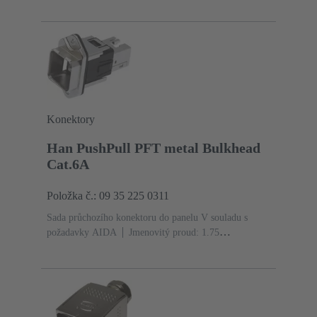
proud: ‌1.75 A
Kontakty: 8
Au na Ni Na straně
konektoru, Sn na Ni Na straně
připojení
PushPull
Přívod shora
Materiál:
Hliníkový tlakový odlitek
Stupeň krytí: IP65, IP67
Konektory
Han PushPull PFT metal Bulkhead
Cat.6A
Položka č.: 09 35 225 0311
Sada průchozího konektoru do panelu V souladu s
požadavky AIDA
Jmenovitý proud: ‌1.75
A
Kontakty: 8
Au na Ni Na straně
konektoru
PushPull
Materiál: Zinkový tlakový
odlitek
Niklováno
Stupeň krytí: IP65, IP67