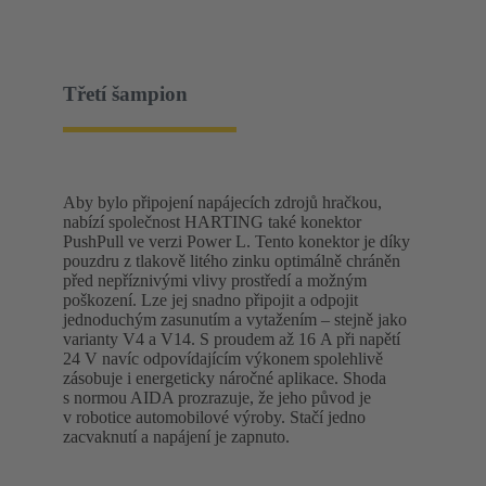
Třetí šampion
Aby bylo připojení napájecích zdrojů hračkou,
nabízí společnost HARTING také konektor
PushPull ve verzi Power L. Tento konektor je díky
pouzdru z tlakově litého zinku optimálně chráněn
před nepříznivými vlivy prostředí a možným
poškození. Lze jej snadno připojit a odpojit
jednoduchým zasunutím a vytažením – stejně jako
varianty V4 a V14. S proudem až 16 A při napětí
24 V navíc odpovídajícím výkonem spolehlivě
zásobuje i energeticky náročné aplikace. Shoda
s normou AIDA prozrazuje, že jeho původ je
v robotice automobilové výroby. Stačí jedno
zacvaknutí a napájení je zapnuto.