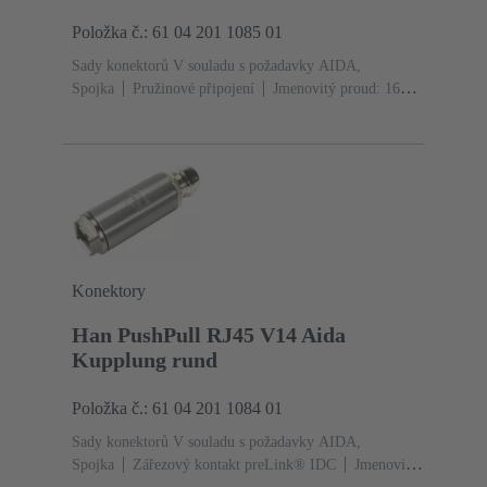
Položka č.: 61 04 201 1085 01
Sady konektorů V souladu s požadavky AIDA,
Spojka
Pružinové připojení
Jmenovitý proud: ‌16
A
Kontakty: 5
Slitina mědi
Au na Ni Na straně
konektoru, Sn na Ni Na straně
připojení
PushPull
Materiál: Kov
Stupeň krytí:
IP65, IP67
Konektory
Han PushPull RJ45 V14 Aida
Kupplung rund
Položka č.: 61 04 201 1084 01
Sady konektorů V souladu s požadavky AIDA,
Spojka
Zářezový kontakt preLink® IDC
Jmenovitý