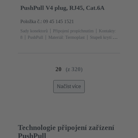
PushPull V4 plug, RJ45, Cat.6A
Položka č.: 09 45 145 1521
Sady konektorů
Připojení propíchnutím
Kontakty:
8
PushPull
Materiál: Termoplast
Stupeň krytí:
IP65, IP67
20
(z 320)
Načíst více
Technologie připojení zařízení
PushPull