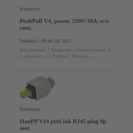
Konektory
PushPull V4, power, 250V/16A, w/o
cont.
Položka č.: 09 46 145 3421
Sady konektorů
Krimpování
Jmenovitý proud: ‌16
A
Kontakty: 2
PushPull
Materiál:
Termoplast
Stupeň krytí: IP65, IP67
Konektory
HanPP V14 preLink RJ45 plug 8p
met.