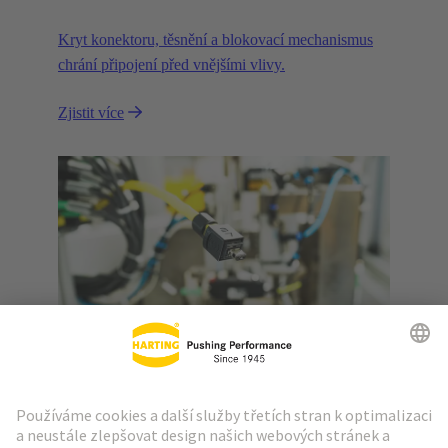
Kryt konektoru, těsnění a blokovací mechanismus
chrání připojení před vnějšími vlivy.
Zjistit více
Typy uzamykání
Správný typ blokování zabraňuje náhodnému