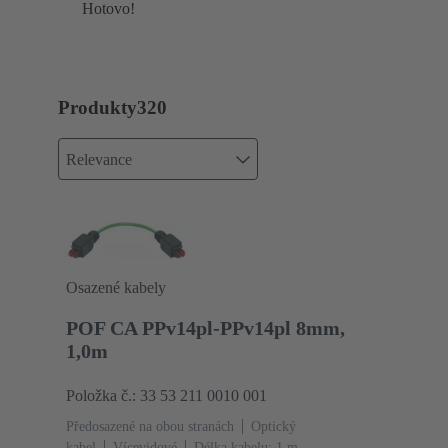
Hotovo!
Produkty
320
Relevance
Osazené kabely
POF CA PPv14pl-PPv14pl 8mm,
1,0m
Položka č.: 33 53 211 0010 001
Předosazené na obou stranách
Optický
kabel
Vícevidové
Délka kabelu: 1 m