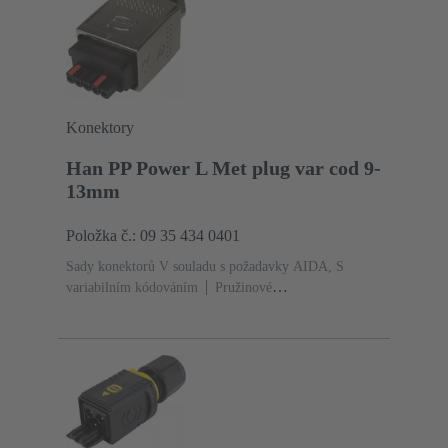
tlakový odlitek
Niklováno
Stupeň krytí: IP65, IP67
Konektory
Han PP Power L Met plug var cod 9-
13mm
Položka č.: 09 35 434 0401
Sady konektorů V souladu s požadavky AIDA, S
variabilním kódováním
Pružinové
připojení
Jmenovitý proud: ‌16 A
Kontakty:
5
Slitina mědi
Au na Ni Na straně konektoru, Sn na
Ni Na straně připojení
PushPull
Upínací rozsah: 9
... 13 mm
Materiál: Zinkový tlakový
odlitek
Niklováno
Stupeň krytí: IP65, IP67