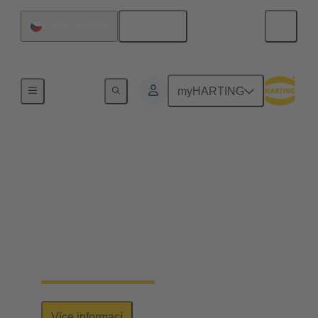
Čeština
Česká republika
Série
myHARTING
HARTING PushPull
S konektory PushPull dodává společnost
HARTING snadno použitelné kryty pro širokou
škálu aplikací vyžadujících přenos dat, signálů
a energie. Modulární koncepce zahrnuje vedle
klasického RJ45 také konektory pro přenos signálu
a dat a pro připojení optických rozhraní.
Více informací