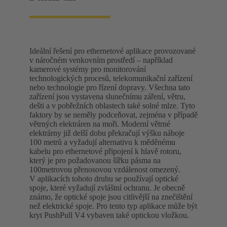
Ideální řešení pro ethernetové aplikace provozované
v náročném venkovním prostředí – například
kamerové systémy pro monitorování
technologických procesů, telekomunikační zařízení
nebo technologie pro řízení dopravy. Všechna tato
zařízení jsou vystavena slunečnímu záření, větru,
dešti a v pobřežních oblastech také solné mlze. Tyto
faktory by se neměly podceňovat, zejména v případě
větrných elektráren na moři. Moderní větrné
elektrárny již delší dobu překračují výšku náboje
100 metrů a vyžadují alternativu k měděnému
kabelu pro ethernetové připojení k hlavě rotoru,
který je pro požadovanou šířku pásma na
100metrovou přenosovou vzdálenost omezený.
V aplikacích tohoto druhu se používají optické
spoje, které vyžadují zvláštní ochranu. Je obecně
známo, že optické spoje jsou citlivější na znečištění
než elektrické spoje. Pro tento typ aplikace může být
kryt PushPull V4 vybaven také optickou vložkou.