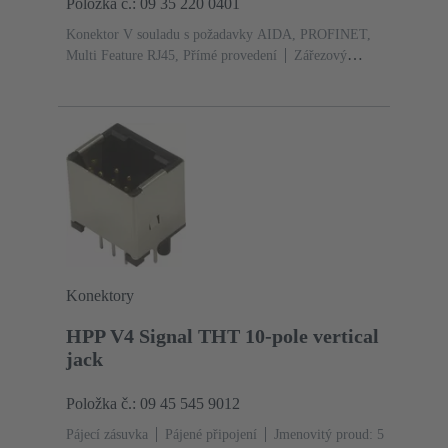
Položka č.: 09 35 220 0401
Konektor V souladu s požadavky AIDA, PROFINET,
Multi Feature RJ45, Přímé provedení
Zářezový
kontakt
Kontakty: 8
Au na Ni Na straně konektoru,
Sn na Ni Na straně připojení
Materiál: Zinkový
tlakový odlitek
Niklováno
Stupeň krytí: IP65, IP67
Konektory
HPP V4 Signal THT 10-pole vertical
jack
Položka č.: 09 45 545 9012
Pájecí zásuvka
Pájené připojení
Jmenovitý proud: ‌5