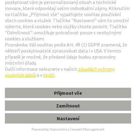
odpojení a závisí na faktorech aplikace.
Zjistit více
D-Sub PushPull
D-Sub PushPull