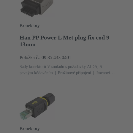
Konektory
Han PP Power L Met plug fix cod 9-
13mm
Položka č.: 09 35 433 0401
Sady konektorů V souladu s požadavky AIDA, S
pevným kódováním
Pružinové připojení
Jmenovitý
proud: ‌16 A
Kontakty: 5
Slitina mědi
Au na Ni
Na straně konektoru, Sn na Ni Na straně
připojení
PushPull
Upínací rozsah: 9 ... 13
mm
Materiál: Zinkový tlakový
odlitek
Niklováno
Stupeň krytí: IP65, IP67
Konektory