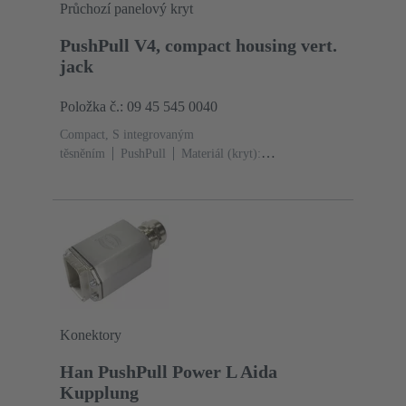
Průchozí panelový kryt
PushPull V4, compact housing vert.
jack
Položka č.: 09 45 545 0040
Compact, S integrovaným
těsněním
PushPull
Materiál (kryt):
Termoplast
Černá
Materiál (těsnění): TPE-V
Konektory
Han PushPull Power L Aida
Kupplung