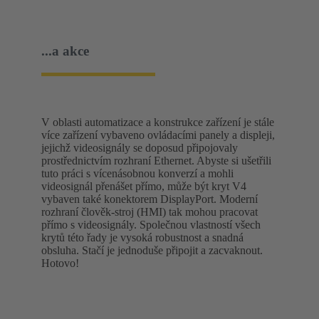
...a akce
V oblasti automatizace a konstrukce zařízení je stále
více zařízení vybaveno ovládacími panely a displeji,
jejichž videosignály se doposud připojovaly
prostřednictvím rozhraní Ethernet. Abyste si ušetřili
tuto práci s vícenásobnou konverzí a mohli
videosignál přenášet přímo, může být kryt V4
vybaven také konektorem DisplayPort. Moderní
rozhraní člověk-stroj (HMI) tak mohou pracovat
přímo s videosignály. Společnou vlastností všech
krytů této řady je vysoká robustnost a snadná
obsluha. Stačí je jednoduše připojit a zacvaknout.
Hotovo!