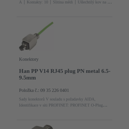
A
Kontakty: 10
Slitina mědi
Ušlechtilý kov na Ni
Na straně konektoru, Sn na Ni Na straně připojení
Konektory
Han PP V14 RJ45 plug PN metal 6.5-
9.5mm
Položka č.: 09 35 226 0401
Sady konektorů V souladu s požadavky AIDA,
Identifikace v síti PROFINET: PROFINET O-Plug
RJ45
Zářezový kontakt
Jmenovitý proud: ‌1.75
A
Kontakty: 4
Au na Ni Na straně konektoru, Sn na
Ni Na straně připojení
PushPull
Materiál: Zinkový