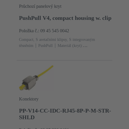
Průchozí panelový kryt
PushPull V4, compact housing w. clip
Položka č.: 09 45 545 0042
Compact, S aretačními klipsy, S integrovaným
těsněním
PushPull
Materiál (kryt):
Termoplast
Černá
Materiál (těsnění): TPE-V
Konektory
PP-V14-CC-IDC-RJ45-8P-P-M-STR-
SHLD