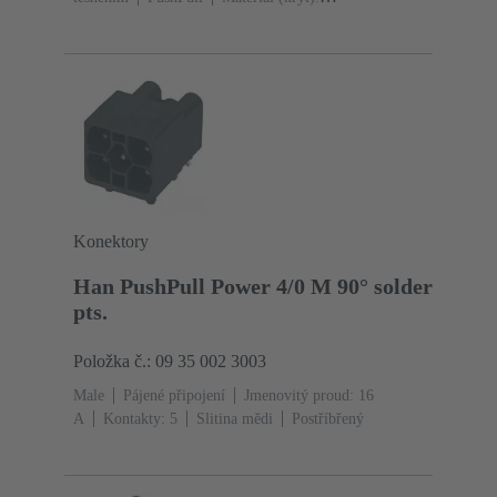
Termoplast
Černá
Materiál (těsnění): TPE-V
Konektory
Han PushPull Power 4/0 M 90° solder
pts.
Položka č.: 09 35 002 3003
Male
Pájené připojení
Jmenovitý proud: ‌16
A
Kontakty: 5
Slitina mědi
Postříbřený