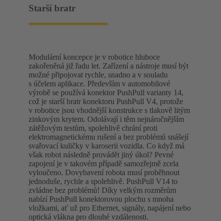
Starší bratr
Modulární koncepce je v robotice hluboce
zakořeněná již řadu let. Zařízení a nástroje musí být
možné připojovat rychle, snadno a v souladu
s účelem aplikace. Především v automobilové
výrobě se používá konektor PushPull varianty 14,
což je starší bratr konektoru PushPull V4, protože
v robotice jsou vhodnější konstrukce s tlakově litým
zinkovým krytem. Odolávají i těm nejnáročnějším
zátěžovým testům, spolehlivě chrání proti
elektromagnetickému rušení a bez problémů snášejí
svařovací kuličky v karoserii vozidla. Co když má
však robot následně provádět jiný úkol? Pevné
zapojení je v takovém případě samozřejmě zcela
vyloučeno. Dovybavení robota musí proběhnout
jednoduše, rychle a spolehlivě. PushPull V14 to
zvládne bez problémů! Díky velkým rozměrům
nabízí PushPull konektorovou plochu s mnoha
vložkami, ať už pro Ethernet, signály, napájení nebo
optická vlákna pro dlouhé vzdálenosti.