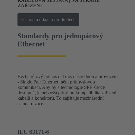
KABELOVÁ SESTAVA | NA STRANĚ
ZAŘÍZENÍ
E-shop a údaje o produktech
Standardy pro jednopárový
Ethernet
Bezbariérový přenos dat mezi ústřednou a provozem
- Single Pair Ethernet mění průmyslovou
komunikaci. Aby byla technologie SPE široce
dostupná, je nejvyšší prioritou kompatibilita zařízení,
kabelů a konektorů. To zajišťuje mezinárodní
standardizace.
IEC 63171-6