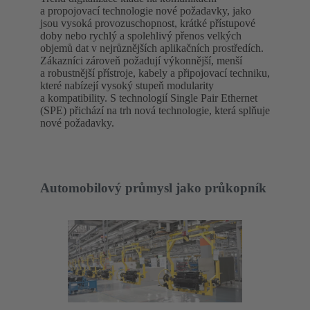
a propojovací technologie nové požadavky, jako
jsou vysoká provozuschopnost, krátké přístupové
doby nebo rychlý a spolehlivý přenos velkých
objemů dat v nejrůznějších aplikačních prostředích.
Zákazníci zároveň požadují výkonnější, menší
a robustnější přístroje, kabely a připojovací techniku,
které nabízejí vysoký stupeň modularity
a kompatibility. S technologií Single Pair Ethernet
(SPE) přichází na trh nová technologie, která splňuje
nové požadavky.
Automobilový průmysl jako průkopník