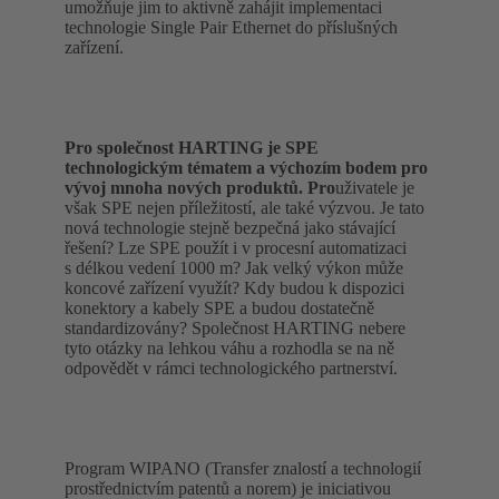
umožňuje jim to aktivně zahájit implementaci
technologie Single Pair Ethernet do příslušných
zařízení.
Pro společnost HARTING je SPE
technologickým tématem a výchozím bodem pro
vývoj mnoha nových produktů. Pro
uživatele je
však SPE nejen příležitostí, ale také výzvou. Je tato
nová technologie stejně bezpečná jako stávající
řešení? Lze SPE použít i v procesní automatizaci
s délkou vedení 1000 m? Jak velký výkon může
koncové zařízení využít? Kdy budou k dispozici
konektory a kabely SPE a budou dostatečně
standardizovány? Společnost HARTING nebere
tyto otázky na lehkou váhu a rozhodla se na ně
odpovědět v rámci technologického partnerství.
Program WIPANO (Transfer znalostí a technologií
prostřednictvím patentů a norem) je iniciativou