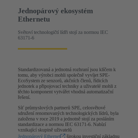
Jednopárový ekosystém
Ethernetu
Světoví technologičtí lídři stojí za normou IEC
63171-6
Standardizovaná a jednotná rozhraní jsou klíčem k
tomu, aby výrobci mohli společně vyvíjet SPE-
EcoSystem ze senzorů, akčních členů, řídicích
jednotek a připojovací techniky a uživatelé mohli z
těchto komponent vytvářet vhodná automatizační
řešení.
Síť průmyslových partnerů SPE, celosvětové
sdružení renomovaných technologických lídrů, byla
založena v roce 2019 a jednotně stojí za posláním
standardizace a normou IEC 63171-6. Nabízí
vznikající skupině uživatelů
Jednopárový Ethernet
širokou investiční základnu