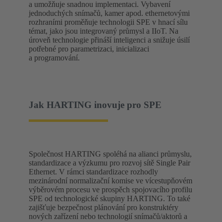
a umožňuje snadnou implementaci. Vybavení
jednoduchých snímačů, kamer apod. ethernetovými
rozhraními proměňuje technologii SPE v hnací sílu
témat, jako jsou integrovaný průmysl a IIoT. Na
úroveň technologie přináší inteligenci a snižuje úsilí
potřebné pro parametrizaci, inicializaci
a programování.
Jak HARTING inovuje pro SPE
Společnost HARTING spoléhá na alianci průmyslu,
standardizace a výzkumu pro rozvoj sítě Single Pair
Ethernet. V rámci standardizace rozhodly
mezinárodní normalizační komise ve vícestupňovém
výběrovém procesu ve prospěch spojovacího profilu
SPE od technologické skupiny HARTING. To také
zajišťuje bezpečnost plánování pro konstruktéry
nových zařízení nebo technologií snímačů/aktorů a