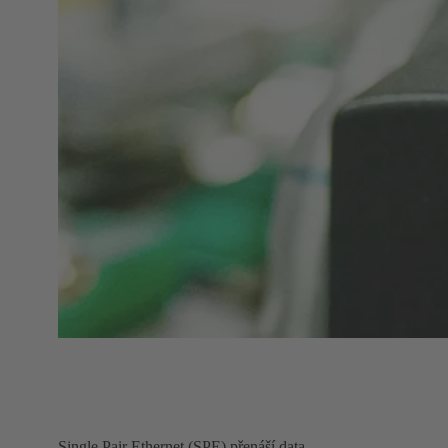
Single Pair Ethernet (SPE) přenáší data