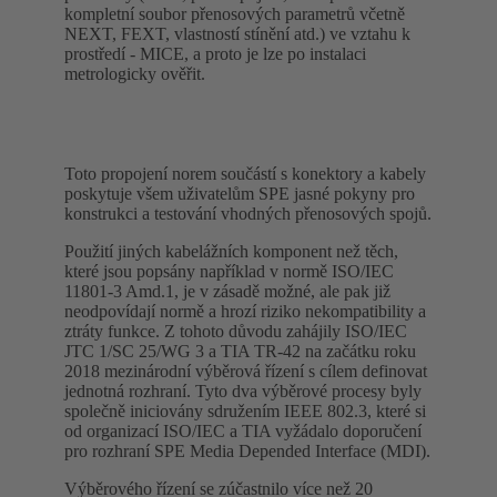
kompletní soubor přenosových parametrů včetně
NEXT, FEXT, vlastností stínění atd.) ve vztahu k
prostředí - MICE, a proto je lze po instalaci
metrologicky ověřit.
Toto propojení norem součástí s konektory a kabely
poskytuje všem uživatelům SPE jasné pokyny pro
konstrukci a testování vhodných přenosových spojů.
Použití jiných kabelážních komponent než těch,
které jsou popsány například v normě ISO/IEC
11801-3 Amd.1, je v zásadě možné, ale pak již
neodpovídají normě a hrozí riziko nekompatibility a
ztráty funkce. Z tohoto důvodu zahájily ISO/IEC
JTC 1/SC 25/WG 3 a TIA TR-42 na začátku roku
2018 mezinárodní výběrová řízení s cílem definovat
jednotná rozhraní. Tyto dva výběrové procesy byly
společně iniciovány sdružením IEEE 802.3, které si
od organizací ISO/IEC a TIA vyžádalo doporučení
pro rozhraní SPE Media Depended Interface (MDI).
Výběrového řízení se zúčastnilo více než 20