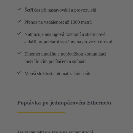
Šetří čas při nastavování a provozu sítí
Přenos na vzdálenost až 1000 metrů
Nahrazuje analogová rozhraní a sběrnicové
a další proprietární systémy na provozní úrovni
Ethernet umožňuje nepřetržitou komunikaci
mezi řídicím počítačem a snímači
Menší složitost automatizačních sítí
Poptávka po jednopárovém Ethernetu
Trend digitalizace klade na komunikační