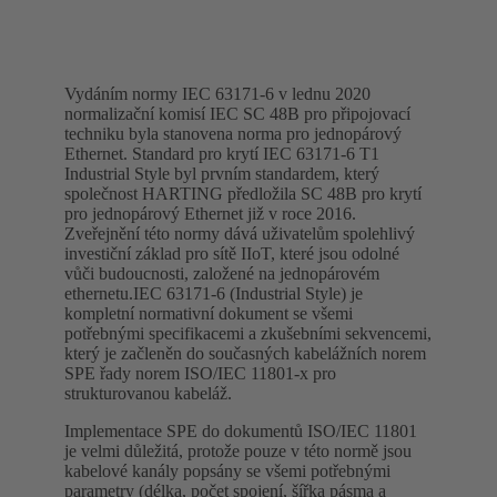
Vydáním normy IEC 63171-6 v lednu 2020
normalizační komisí IEC SC 48B pro připojovací
techniku byla stanovena norma pro jednopárový
Ethernet. Standard pro krytí IEC 63171-6 T1
Industrial Style byl prvním standardem, který
společnost HARTING předložila SC 48B pro krytí
pro jednopárový Ethernet již v roce 2016.
Zveřejnění této normy dává uživatelům spolehlivý
investiční základ pro sítě IIoT, které jsou odolné
vůči budoucnosti, založené na jednopárovém
ethernetu.IEC 63171-6 (Industrial Style) je
kompletní normativní dokument se všemi
potřebnými specifikacemi a zkušebními sekvencemi,
který je začleněn do současných kabelážních norem
SPE řady norem ISO/IEC 11801-x pro
strukturovanou kabeláž.
Implementace SPE do dokumentů ISO/IEC 11801
je velmi důležitá, protože pouze v této normě jsou
kabelové kanály popsány se všemi potřebnými
parametry (délka, počet spojení, šířka pásma a