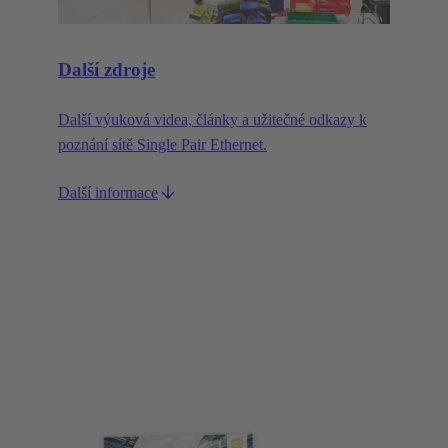
Další zdroje
Další výuková videa, články a užitečné odkazy k
poznání sítě Single Pair Ethernet.
Další informace