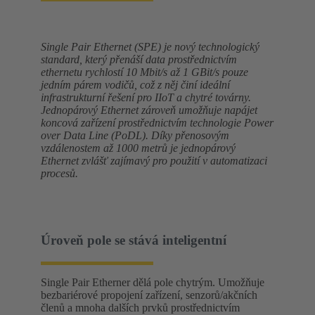
Single Pair Ethernet (SPE) je nový technologický
standard, který přenáší data prostřednictvím
ethernetu rychlostí 10 Mbit/s až 1 GBit/s pouze
jedním párem vodičů, což z něj činí ideální
infrastrukturní řešení pro IIoT a chytré továrny.
Jednopárový Ethernet zároveň umožňuje napájet
koncová zařízení prostřednictvím technologie Power
over Data Line (PoDL). Díky přenosovým
vzdálenostem až 1000 metrů je jednopárový
Ethernet zvlášť zajímavý pro použití v automatizaci
procesů.
Úroveň pole se stává inteligentní
Single Pair Etherner dělá pole chytrým. Umožňuje
bezbariérové propojení zařízení, senzorů/akčních
členů a mnoha dalších prvků prostřednictvím