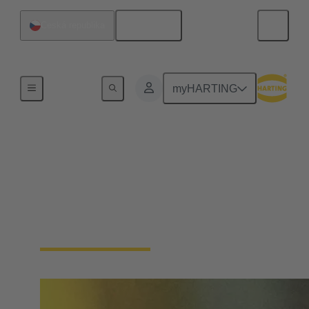
Čeština
Česká republika
Home
myHARTING
jednopárový Ethernet
Od senzoru ke cloudu bez bariér: SPE je
prostředníkem pro IIoT. Díky jedinému páru vodičů
SPE je úroveň pole inteligentní - šetří místo i
náklady.