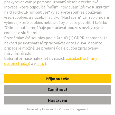
SPE v robotice
Případ použití: spolupráce pro bezproblémovou
komunikaci mezi senzory a cloudem v robotice.
Další informace
Video: SPE v kostce