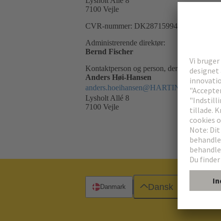
Lysholt Allé 8
7100 Vejle
CVR-nummer: DK28715994
Administrerende direktør:
Bernd Fischer
Kontaktperson og person, der er ansvarlig f
Anders Høi-Hansen
anders.hoeihansen@HARTING.com
Lysholt Allé 8
7100 Vejle
Dansk
Danmark