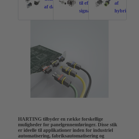
til effekt- og
af
211
330
af datapanel
signalpaneler
hybridpane
HARTING tilbyder en række forskellige
muligheder for panelgennemføringer. Disse stik
er ideelle til applikationer inden for industriel
automatisering, fabriksautomatisering og