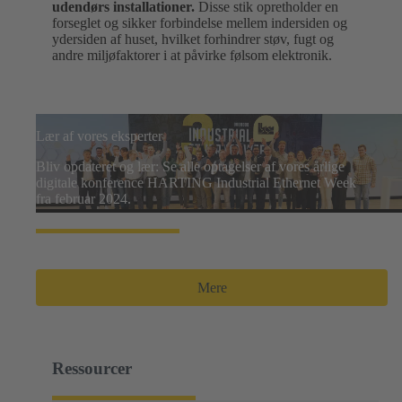
udendørs installationer.
Disse stik opretholder en
forseglet og sikker forbindelse mellem indersiden og
ydersiden af huset, hvilket forhindrer støv, fugt og
andre miljøfaktorer i at påvirke følsom elektronik.
Lær af vores eksperter
Bliv opdateret og lær: Se alle optagelser af vores årlige
digitale konference HARTING Industrial Ethernet Week
fra februar 2024.
Mere
Ressourcer