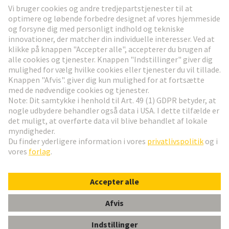
Gå til registrering
Social Media
Dansk
Danmark
© HARTING Technology Group
Cookie-indstillinger
Aftryk
Privatlivspolitik
Brugsvilkår
Kundeoplysninger