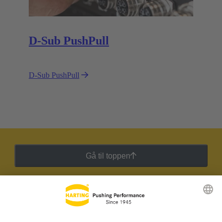
D-Sub PushPull
D-Sub PushPull
Gå til toppen
HARTING Newsletter