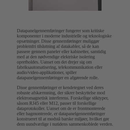
Datapanelgennemføringer fungerer som kritiske
komponenter i moderne industrielle og teknologiske
opsætninger. Disse gennemføringer muliggør
problemfri tilslutning af datakabler, så de kan
passere gennem paneler eller kabinetter, samtidig
med at den nødvendige elektriske isolering
opretholdes. Uanset om det drejer sig om
fabriksautomatisering, telekommunikation eller
audio/video-applikationer, spiller
datapanelgennemføringer en afgørende rolle.
Disse gennemføringer er kendetegnet ved deres
robuste afskærmning, der sikrer beskyttelse mod
elektromagnetisk interferens. Forskellige stiktyper,
såsom RJ45 eller M12, passer til forskellige
dataprotokoller. Uanset om de er frontmonterede
eller bagmonterede, er datapanelgennemføringer
konstrueret til at modstå barske miljøer, hvilket gør
dem uundværlige i nutidens sammenkoblede verden.