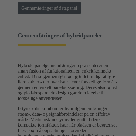
Gennemføringer af datapanel
Gennemføringer af hybridpaneler
Hybride panelgennemføringer repræsenterer en
smart fusion af funktionalitet i en enkelt kompakt
enhed. Disse gennemføringer gør det muligt at føre
flere kabler - der hver især tjener forskellige formål -
gennem en enkelt paneludskæring. Deres alsidighed
og pladsbesparende design gør dem ideelle til
forskellige anvendelser.
I styreskabe kombinerer hybridgennemføringer
strøm-, data- og signalforbindelser på en effektiv
måde. Medicinsk udstyr nyder godt af deres
kompakte formfaktor, især når pladsen er begrænset.
I test- og måleopsætninger forenkler
hybridgennemføringer desuden kabelhåndteringen