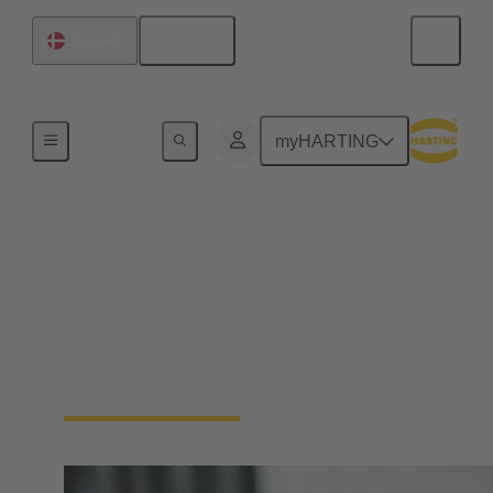
Dansk
Danmark
Enhedstilslutning
myHARTING
Gennemføringer af
paneler
Gennemføringsstik til paneler er vigtige, når man
skal føre kabler eller ledninger gennem skabsvægge
eller kontrolskabe.