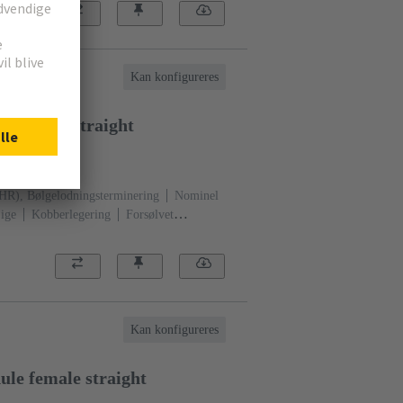
Kan konfigureres
le male straight
301
THR), Bølgelodningsterminering
Nominel
ige
Kobberlegering
Forsølvet
neringsside
Ydeevneniveau: 1, i henhold til
Sort
Kan konfigureres
le female straight