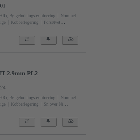
301
THR), Bølgelodningsterminering
Nominel
ige
Kobberlegering
Forsølvet
neringsside
Ydeevneniveau: 1, i henhold til
Sort
HT 2.9mm PL2
824
THR), Bølgelodningsterminering
Nominel
ige
Kobberlegering
Sn over Ni
i Koblingsside
Ydeevneniveau:
(LCP)
Sort