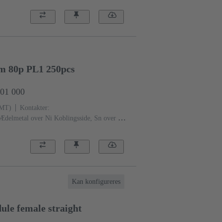
mm 80p PL1 250pcs
601 000
SMT)
Kontakter:
Ædelmetal over Ni Koblingsside, Sn over Ni
eau: 1
Flydende krystal polymer (LCP)
Kan konfigureres
le female straight