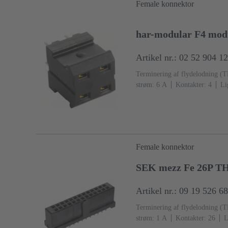
Female konnektor
har-modular F4 modu
Artikel nr.: 02 52 904 1
Terminering af flydelodning (
strøm: ‌6 A
Kontakter: 4
Li
Koblingsside, Sn over Ni Termi
IEC 60603-2
Polyamid (PA)
Female konnektor
SEK mezz Fe 26P T
Artikel nr.: 09 19 526 6
Terminering af flydelodning (
strøm: ‌1 A
Kontakter: 26
L