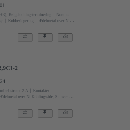
101
THR), Bølgelodningsterminering
Nominel
ge
Kobberlegering
Ædelmetal over Ni
neringsside
Ydeevneniveau: 1, i henhold til
Sort
2,9C1-2
824
minel strøm: ‌2 A
Kontakter:
Ædelmetal over Ni Koblingsside, Sn over Ni
au: 2, i henhold til IEC 60603-2
Kodning:
Fastgørelse af PCB: Med
sk harpiks, glasfiberfyldt
RAL 7032