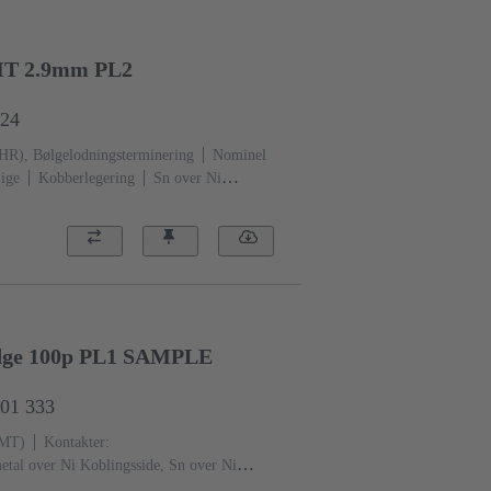
HT 2.9mm PL2
824
THR), Bølgelodningsterminering
Nominel
ige
Kobberlegering
Sn over Ni
i Koblingsside
Ydeevneniveau:
(LCP)
Sort
Edge 100p PL1 SAMPLE
001 333
SMT)
Kontakter:
tal over Ni Koblingsside, Sn over Ni
eau: 1
Flydende krystal polymer