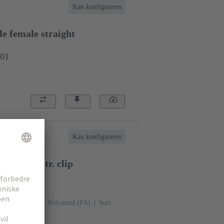
Kan konfigureres
e female straight
001
Kan konfigureres
 female str. clip
002
 snap-in-clips
Polyamid (PA)
Sort