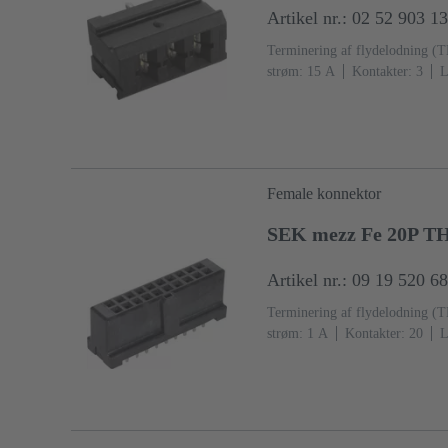
Artikel nr.: 02 52 903 1
Terminering af flydelodning (
strøm: ‌15 A
Kontakter: 3
L
Koblingsside, Sn over Ni Termi
IEC 60603-2
Polyamid (PA)
Female konnektor
SEK mezz Fe 20P T
Artikel nr.: 09 19 520 6
Terminering af flydelodning (
strøm: ‌1 A
Kontakter: 20
L
Termineringsside, Au over Pd/N
2
Flydende krystal polymer 