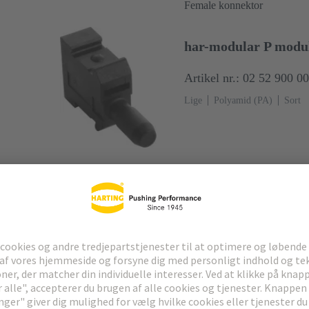
Female konnektor
har-modular P modul
Artikel nr.: 02 52 900 0
Lige
Polyamid (PA)
Sort
Female konnektor
har-modular P module
Artikel nr.: 02 52 900 0
Lige
Fastgørelse af PCB: Med