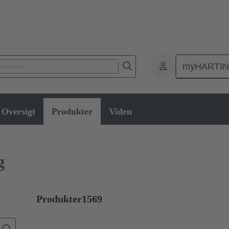
myHARTI
orer
Kort til kort-konnektor
Produkter
Mezzanin-tilslutning
Oversigt
Produkter
Viden
g
Produkter
1569