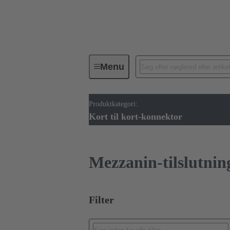
Menu
Produktkategori:
Enhedstilslutning
PCB-konnekt
Kort til kort-konnektor
Mezzanin-tilslutnin
Filter