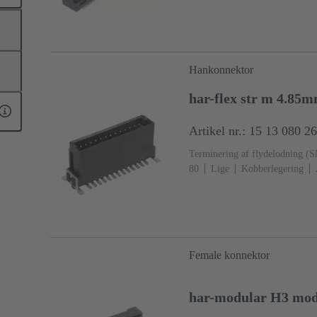
(LCP)
Sort
Hankonnektor
har-flex str m 4.85
Artikel nr.: 15 13 080 2
Terminering af flydelodning (
80
Lige
Kobberlegering
Termineringsside
Ydeevneniv
Female konnektor
har-modular H3 modu