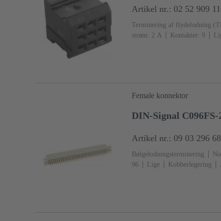
Artikel nr.: 02 52 909 1
Terminering af flydelodning (
strøm: ‌2 A
Kontakter: 9
Li
Koblingsside, Sn over Ni Termi
IEC 60603-2
Polyamid (PA)
Female konnektor
DIN-Signal C096FS-
Artikel nr.: 09 03 296 6
Bølgelodningsterminering
No
96
Lige
Kobberlegering
Termineringsside
Ydeevnenive
Kodning med tab af kontakter
fastgørelsesflange
Termoplasti
(kiselgrå)