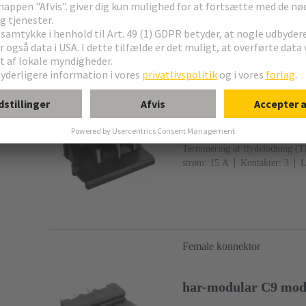
Hankonnektor
har-modular H3 modu
Artikel nr.: 02 53 903 1
Terminering af flydelodning (
strøm: ‌15 A
Kontakter: 3
L
Koblingsside, Sn over Ni Termi
IEC 60603-2
Polyamid (PA)
Female konnektor
har-modular C9 modu