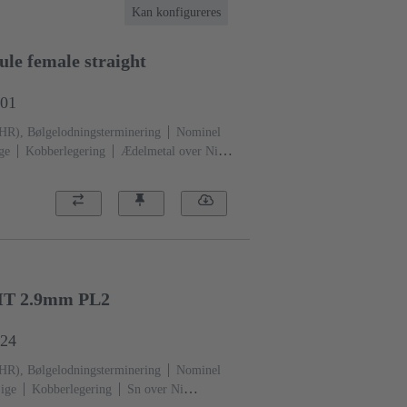
Kan konfigureres
le female straight
201
THR), Bølgelodningsterminering
Nominel
ge
Kobberlegering
Ædelmetal over Ni
neringsside
Ydeevneniveau: 1, i henhold til
Sort
HT 2.9mm PL2
824
THR), Bølgelodningsterminering
Nominel
ige
Kobberlegering
Sn over Ni