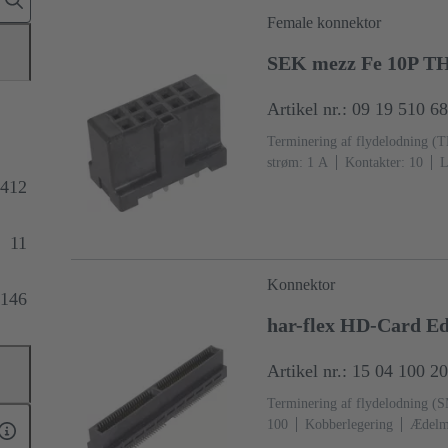
Female konnektor
SEK mezz Fe 10P T
Artikel nr.: 09 19 510 6
Terminering af flydelodning (
strøm: ‌1 A
Kontakter: 10
L
Termineringsside, Au over Pd/N
412
2
Flydende krystal polymer 
11
Konnektor
146
har-flex HD-Card 
Artikel nr.: 15 04 100 2
Terminering af flydelodning (
100
Kobberlegering
Ædelme
Termineringsside
Ydeevneniv