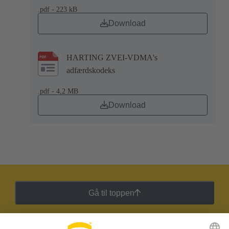
.pdf - 223 kB
Download
HARTING ZVEI-VDMA's
adfærdskodeks
.pdf - 4,2 MB
Download
Gå til toppen