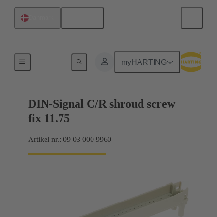
Dansk
Danmark
Tilslutning mellem bundkort og datterkort
myHARTING
DIN-Signal C/R shroud screw
fix 11.75
Artikel nr.: 09 03 000 9960