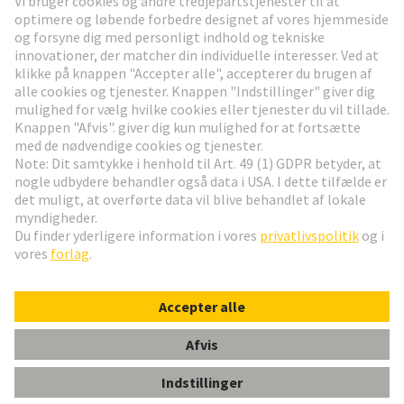
Gå til registrering
Social Media
Dansk
Danmark
© HARTING Technology Group
Cookie-indstillinger
Aftryk
Privatlivspolitik
Brugsvilkår
Kundeoplysninger
DIN-Signal C/R shroud screw fix 11.75