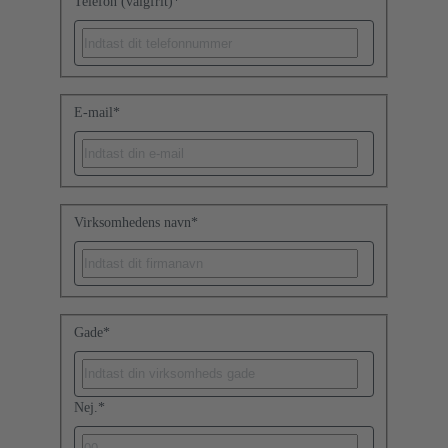
Telefon (valgfrit)
*
E-mail
*
Virksomhedens navn
*
Gade
*
Nej.
*