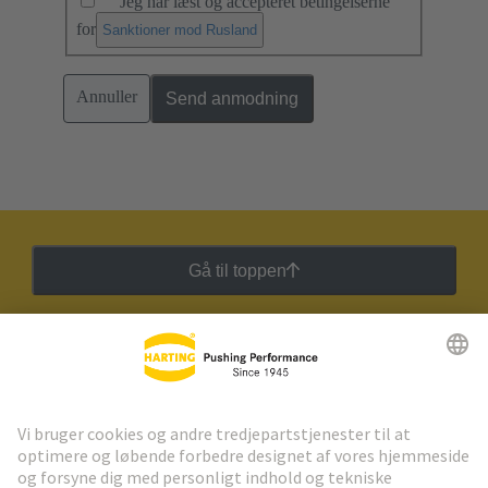
Jeg har læst og accepteret betingelserne
for
.
Sanktioner mod Rusland
Annuller
Send anmodning
Gå til toppen
HARTING Newsletter