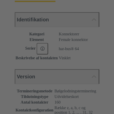
Identifikation
Kategori
Konnektorer
Element
Female konnektor
Serier
har-bus® 64
Beskrivelse af kontakten
Vinklet
Version
Termineringsmetode
Bølgelodningsterminering
Tilslutningstype
Udvidelseskort
Antal kontakter
160
Række z, a, b, c og
Kontaktkonfiguration
position 1, 2, ... , 31, 32