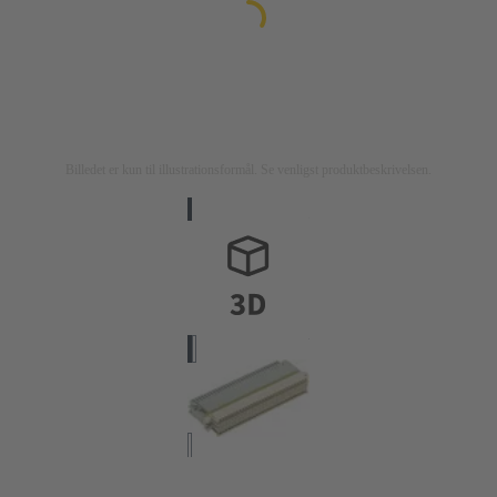
Billedet er kun til illustrationsformål. Se venligst produktbeskrivelsen.