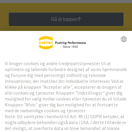
Gå til toppen
HARTING Newsletter
Gå til registrering
Social Media