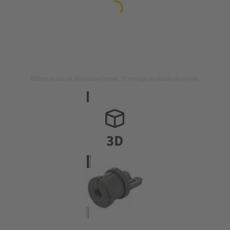
Billedet er kun til illustrationsformål. Se venligst produktbeskrivelsen.