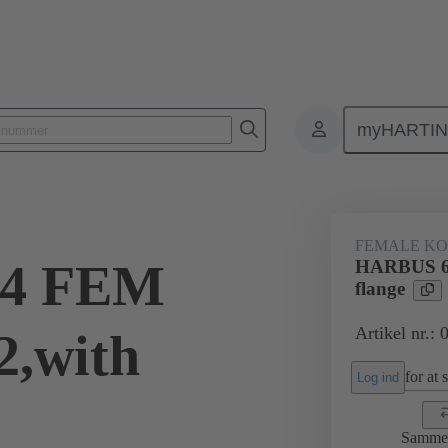
myHARTI
orer
Kort til kort-konnektor
Produkter
Tilslutning mellem bun
FEMALE K
4 FEM
HARBUS 6
flange
Artikel nr.:
,with
for at 
Log ind
Samme