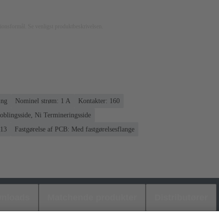
rationsformål. Se venligst produktbeskrivelsen.
ing
Nominel strøm: ‌1 A
Kontakter: 160
blingsside, Ni Termineringsside
113
Fastgørelse af PCB: Med fastgørelsesflange
nloads
Matchende produkter
Distributører