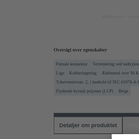
Billedet er kun til illust
Oversigt over egenskaber
Female konnektor
Terminering ved indtrykn
Lige
Kobberlegering
Ædelmetal over Ni Ko
Ydeevneniveau: 2, i henhold til IEC 61076-4-
Flydende krystal polymer (LCP)
Beige
Detaljer om produktet
Dow