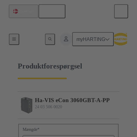
Dansk
Danmark
24 03 506 0020
myHARTING
Produktforespørgsel
Ha-VIS eCon 3060GBT-A-PP
24 03 506 0020
Mængde
*