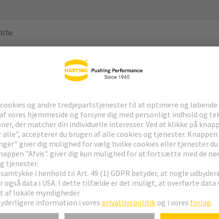
itche
ne i henhold til EN 60715
ard