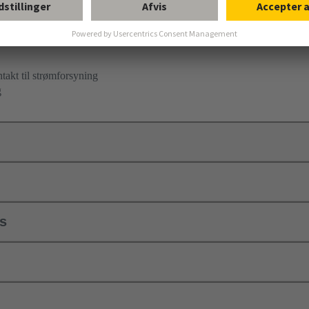
takt til strømforsyning
g
ls