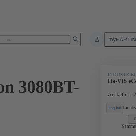
myHARTI
rodukter
Målmarkeder
Automatisering
24 03 008 0020
INDUSTRIE
on 3080BT-
Ha-VIS eC
Artikel nr.:
for at 
Log ind
Samme