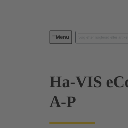
Menu
Industrielle Ethernet-switche
P
Ha-VIS eC
A-P