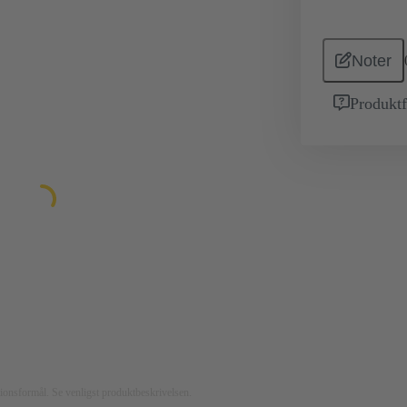
Noter
Produktf
rationsformål. Se venligst produktbeskrivelsen.