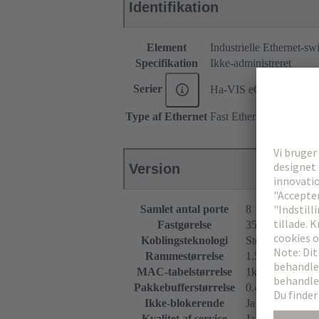
Identifikation
Element
Industrielle Ethernet-sw
Specifikation
Ikke-administreret
Serier
Ha-VIS eCon 3000
Type af Ethernet
Fast Ethernet
Version
Samlet antal porte
8
Fastgørelse
35 mm DIN-skin
Koblingsteknologi
Store and Forw
Rammestørrelse
1.522 kB
MAC-tabelstørrelse
1k Indgange
Pakkebufferstørrelse
0.44 Megabit
Ikke-blokerende
Ja
Kvalitet af service
Ja