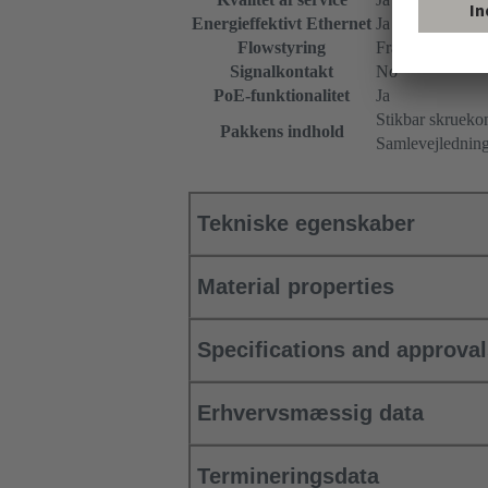
Energieffektivt Ethernet
Ja
Flowstyring
Fra
Signalkontakt
No
PoE-funktionalitet
Ja
Stikbar skruekon
Pakkens indhold
Samlevejlednin
Tekniske egenskaber
Material properties
Specifications and approva
Erhvervsmæssig data
Termineringsdata