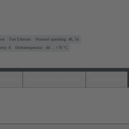
ret
Fast Ethernet
Nominel spænding: 48, 54
rts): 8
Driftstemperatur: -40 ... +70 °C
nloads
Matchende produkter
Distributører