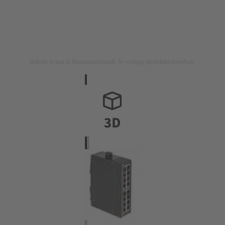
Billedet er kun til illustrationsformål. Se venligst produktbeskrivelsen.