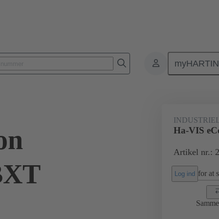
myHARTI
rodukter
Målmarkeder
Automatisering
20 77 408 0000
INDUSTRIE
on
Ha-VIS e
Artikel nr.:
BXT
for at 
Log ind
Samme