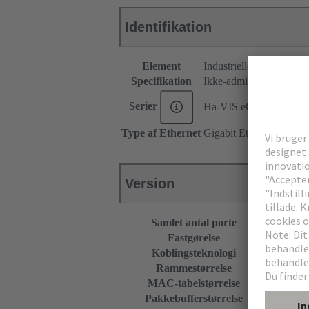
Identifikation
Element
Industrielle Ethernet-sw
Specifikation
Ikke-administreret
Serier
Ha-VIS eCon 4000
Type af Ethernet
Gigabit Ethernet
Version
Samlet antal porte
8
Fastgørelse
Vægmont
Koblingsteknologi
Store an
Rammestørrelse
9.216 k
MAC-tabelstørrelse
4k Indga
Pakkebufferstørrelse
1.5 Mega