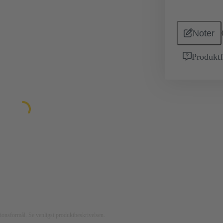
Noter
Produktf
rationsformål. Se venligst produktbeskrivelsen.