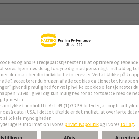
itche
ering
d Forward
B
nge
bit