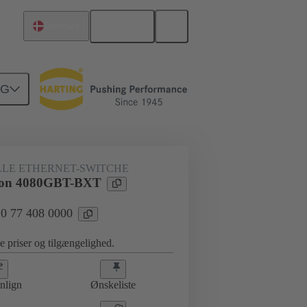
Dansk
Danmark
NG
LLE ETHERNET-SWITCHE
Con 4080GBT-BXT
 20 77 408 0000
se priser og tilgængelighed.
nlign
Ønskeliste