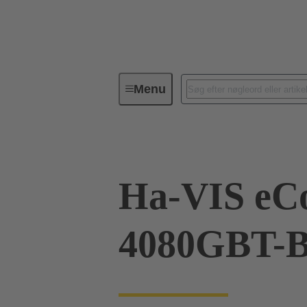
Menu
Industrielle Ethernet-switche
P
Ha-VIS eC
4080GBT-