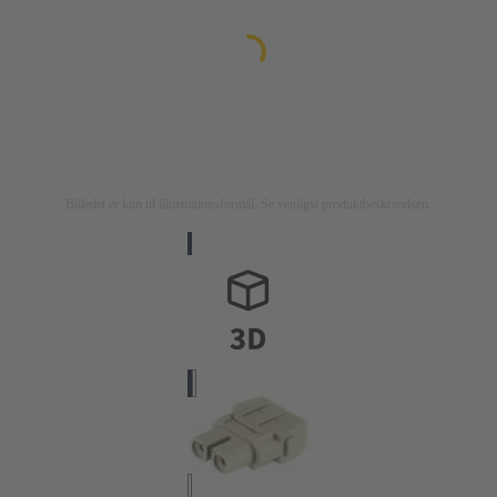
Billedet er kun til illustrationsformål. Se venligst produktbeskrivelsen.