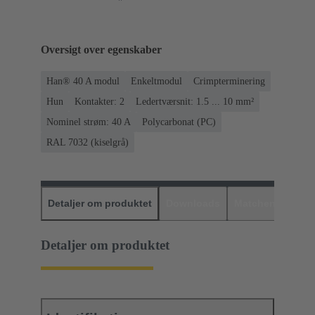
Oversigt over egenskaber
Han® 40 A modul
Enkeltmodul
Crimpterminering
Hun
Kontakter: 2
Ledertværsnit: 1.5 ... 10 mm²
Nominel strøm: ‌40 A
Polycarbonat (PC)
RAL 7032 (kiselgrå)
Detaljer om produktet
Downloads
Matchende prod
Detaljer om produktet