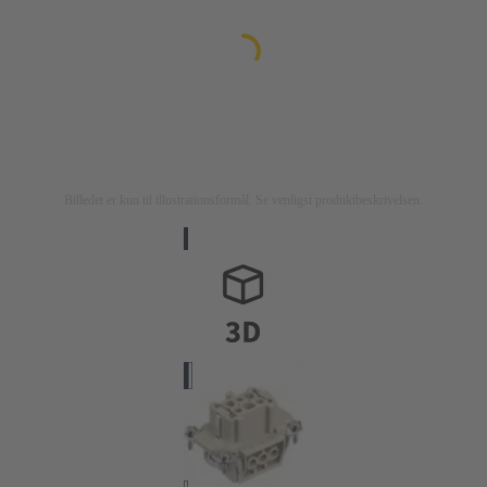
Billedet er kun til illustrationsformål. Se venligst produktbeskrivelsen.