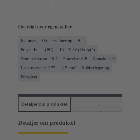
Oversigt over egenskaber
Indsatser
Skrueterminering
Hun
Polycarbonat (PC)
RAL 7032 (kiselgrå)
Nominel strøm: ‌16 A
Størrelse: 6 B
Kontakter: 6
Ledertværsnit: 0.75 ... 2.5 mm²
Kobberlegering
Forsølvet
Detaljer om produktet
Downloads
Matchende prod
Detaljer om produktet