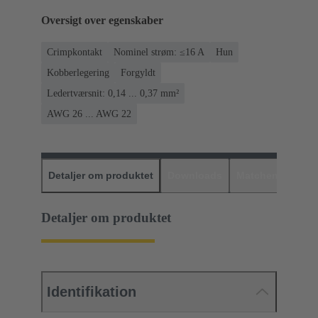
Oversigt over egenskaber
Crimpkontakt
Nominel strøm: ≤16 A
Hun
Kobberlegering
Forgyldt
Ledertværsnit: 0,14 ... 0,37 mm²
AWG 26 ... AWG 22
Detaljer om produktet
Downloads
Matchende prod
Detaljer om produktet
Identifikation