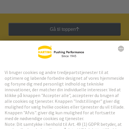
Gå til toppen
HARTING Newsletter
Gå til registrering
Social Media