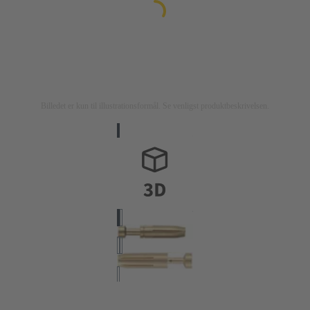
Billedet er kun til illustrationsformål. Se venligst produktbeskrivelsen.