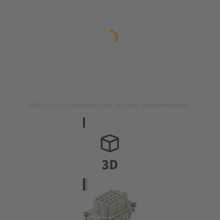
Billedet er kun til illustrationsformål. Se venligst produktbeskrivelsen.