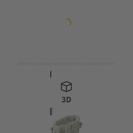
Billedet er kun til illustrationsformål. Se venligst produktbeskrivelsen.