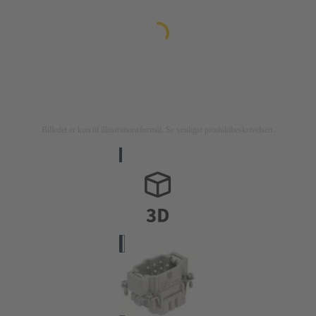
Billedet er kun til illustrationsformål. Se venligst produktbeskrivelsen.