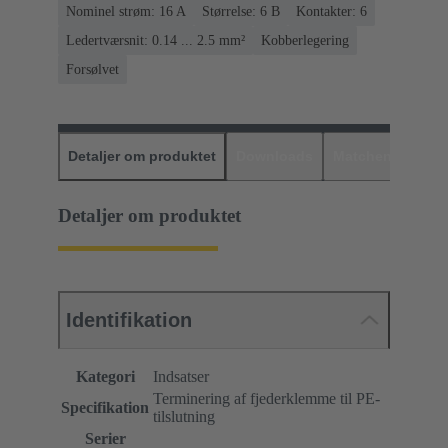
Nominel strøm: ‌16 A
Størrelse: 6 B
Kontakter: 6
Ledertværsnit: 0.14 ... 2.5 mm²
Kobberlegering
Forsølvet
Detaljer om produktet
Downloads
Matchende prod
Detaljer om produktet
Identifikation
Kategori
Indsatser
Terminering af fjederklemme til PE-
Specifikation
tilslutning
Serier