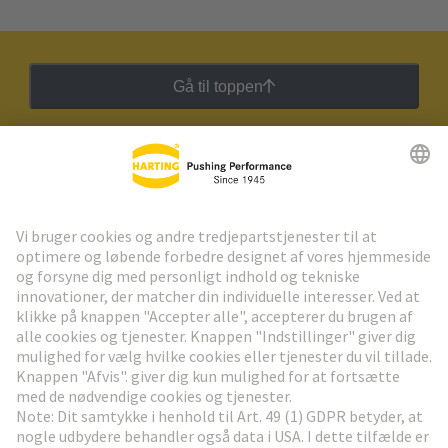
Gå til toppen
HARTING Newsletter
Gå til registrering
Social Media